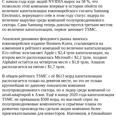
С начала года курс акций NVIDIA вырос на 58 %, что
позволило этой компании впервые в истории обойти по
величине капитализации южнокорейского гиганта Samsung
Electronics, вернувшего себе в этом году статус лидера по
величине выручки среди компаний полупроводникового
сектора. Сама Samsung теперь довольствуется третьим местом
по величине капитализации, первое занимает TSMC.
Анализом динамики фондового рынка занялось
южнокорейское издание Business Korea, ссылающееся на
изменения в рейтинге компаний по величине капитализации.
Его сейчас возглавляет Apple с $2,4 трлн капитализации, на
втором месте расположилась Microsoft с $2,2 трлн, холдинг
Alphabet остаётся на четвёртом месте с $1,8 трлн, Amazon
располагается на пятом с $1,7 трлн.
В общем рейтинге TSMC с её $613 млрд капитализации
располагается только на девятом месте, но это не только
крупнейшая по данному показателю компания
полупроводникового сектора, но и лидер среди компаний со
штаб-квартирой в Азии. Ещё в конце 2020 года капитализация
TSMC не превышала $500 млрд, но высокий спрос на
полупроводниковые компоненты и серьёзные планы по
развитию производства сделали акции компании более
привлекательными для инвесторов. Напомним, в ближайшие