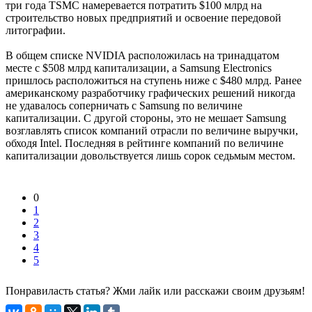
три года TSMC намеревается потратить $100 млрд на
строительство новых предприятий и освоение передовой
литографии.
В общем списке NVIDIA расположилась на тринадцатом
месте с $508 млрд капитализации, а Samsung Electronics
пришлось расположиться на ступень ниже с $480 млрд. Ранее
американскому разработчику графических решений никогда
не удавалось соперничать с Samsung по величине
капитализации. С другой стороны, это не мешает Samsung
возглавлять список компаний отрасли по величине выручки,
обходя Intel. Последняя в рейтинге компаний по величине
капитализации довольствуется лишь сорок седьмым местом.
0
1
2
3
4
5
Понравиласть статья? Жми лайк или расскажи своим друзьям!