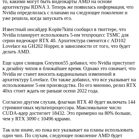
то, какими могут быть видеокарты AMD на основе
архитектуры RDNA 3. Теперь же появилась информация, что
Nvidia определилась с планами на следующее поколение и
уже решила, когда запускать его.
Известный инсайдер Kopite7kimi сообщил в твиттере, что
Nvidia планирует использовать 5-нм техпроцесс TSMC для
серии видеокарт RTX 40. Архитектура сменится с AD102
Lovelace на GH202 Hopper, в зависимости от того, что будет
делать AMD.
Еще один сливщик Greymon55 добавил, что Nvidia приступит
к дизайну чипов в ближайшее время. Однако это означает, что
Nvidia не станет вносить кардинальных изменений в
архитектуру Lovelace. Он также добавил, что все указывает на
использование 5-нм производства. По его мнению, релиз RTX
40xx стоит ждать не раньше осени 2022 года.
Согласно другим слухам, флагман RTX 40 будет включать 144
стриминговых мультипроцессора. Максимальное число
CUDA-ядер достигнет 18432. Это примерно на 80% больше,
чем у RTX 3090 с 10496 ядрами.
Так или иначе, но пока все указывает на планы использовать
один чип. По слухам, следующее поколение AMD будет