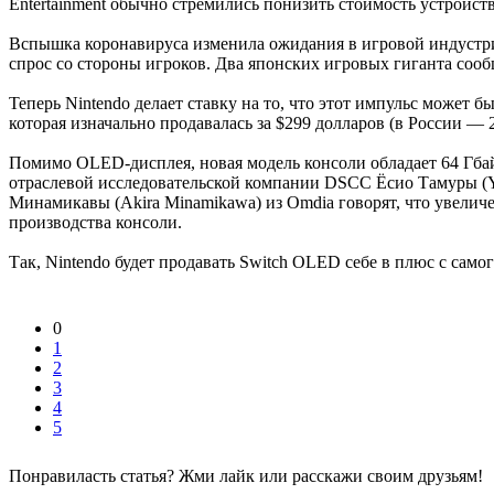
Entertainment обычно стремились понизить стоимость устройств
Вспышка коронавируса изменила ожидания в игровой индустрии: 
спрос со стороны игроков. Два японских игровых гиганта сооб
Теперь Nintendo делает ставку на то, что этот импульс может 
которая изначально продавалась за $299 долларов (в России — 2
Помимо OLED-дисплея, новая модель консоли обладает 64 Гбайт
отраслевой исследовательской компании DSCC Ёсио Тамуры (Yo
Минамикавы (Akira Minamikawa) из Omdia говорят, что увеличе
производства консоли.
Так, Nintendo будет продавать Switch OLED себе в плюс с самог
0
1
2
3
4
5
Понравиласть статья? Жми лайк или расскажи своим друзьям!