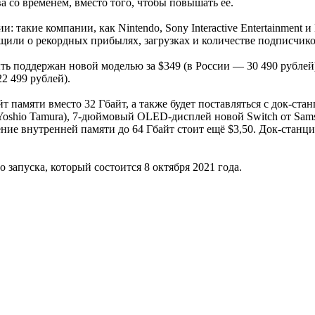
а со временем, вместо того, чтобы повышать её.
такие компании, как Nintendo, Sony Interactive Entertainment и
щили о рекордных прибылях, загрузках и количестве подписчико
быть поддержан новой моделью за $349 (в России — 30 490 рубле
2 499 рублей).
 памяти вместо 32 Гбайт, а также будет поставляться с док-ст
shio Tamura), 7-дюймовый OLED-дисплей новой Switch от Samsun
ние внутренней памяти до 64 Гбайт стоит ещё $3,50. Док-станц
о запуска, который состоится 8 октября 2021 года.