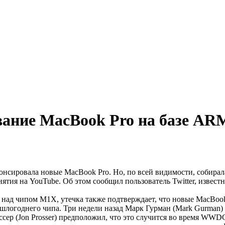
вание MacBook Pro на базе A
нсировала новые MacBook Pro. Но, по всей видимости, собира
тия на YouTube. Об этом сообщил пользователь Twitter, известн
т над чипом M1X, утечка также подтверждает, что новые MacBoo
логоднего чипа. Три недели назад Марк Гурман (Mark Gurman) и
р (Jon Prosser) предположил, что это случится во время WWDC 