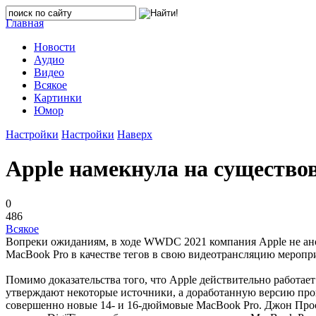
Главная
Новости
Аудио
Видео
Всякое
Картинки
Юмор
Настройки
Настройки
Наверх
Apple намекнула на существо
0
486
Всякое
Вопреки ожиданиям, в ходе WWDC 2021 компания Apple не ано
MacBook Pro в качестве тегов в свою видеотрансляцию мероприя
Помимо доказательства того, что Apple действительно работае
утверждают некоторые источники, а доработанную версию прош
совершенно новые 14- и 16-дюймовые MacBook Pro. Джон Проссе