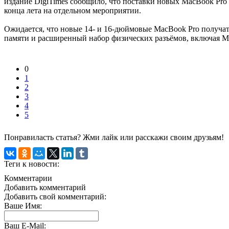
издание DigiTimes сообщило, что поставки новых MacBook Pro 
конца лета на отдельном мероприятии.
Ожидается, что новые 14- и 16-дюймовые MacBook Pro получат
памяти и расширенный набор физических разъёмов, включая Ma
0
1
2
3
4
5
Понравиласть статья? Жми лайк или расскажи своим друзьям!
Теги к новости:
Комментарии
Добавить комментарий
Добавить свой комментарий:
Ваше Имя:
Ваш E-Mail: