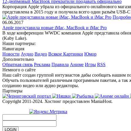
12-дюймовый MacBook прекратили продавать официально
Корпорация Apple убрала из официального онлайнового магази
представлена в 2015 году и получила всего один разъём USB-C
Подробн
06.06.2017
Apple представила новые iMac, MacBook и iMac Pro
В ходе конференции WWDC компания Apple представила обновл
(Kaby Lake).
Наши партнеры:
Навигация
Новости
Аудио
Видео
Всякое
Картинки
Юмор
Дополнительно
Обратная связь
Реклама
Правила
Аниме
Игры
RSS
Немного о сайте
Наш сайт создан группой интузиастов дабы сообщать нашим по
Обучать пользователей различным програмным пакетам, а так 
созданию видео или аудио редакторы.
Партнеры
Copyright 2011-2024. Хостинг предоставлен ManiaHost.