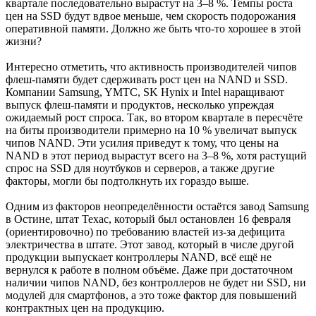
квартале последовательно вырастут на 3–8 %. Темпы роста
цен на SSD будут вдвое меньше, чем скорость подорожания
оперативной памяти. Должно же быть что-то хорошее в этой
жизни?
Интересно отметить, что активность производителей чипов
флеш-памяти будет сдерживать рост цен на NAND и SSD.
Компании Samsung, YMTC, SK Hynix и Intel наращивают
выпуск флеш-памяти и продуктов, несколько упреждая
ожидаемый рост спроса. Так, во втором квартале в пересчёте
на биты производители примерно на 10 % увеличат выпуск
чипов NAND. Эти усилия приведут к тому, что цены на
NAND в этот период вырастут всего на 3–8 %, хотя растущий
спрос на SSD для ноутбуков и серверов, а также другие
факторы, могли бы подтолкнуть их гораздо выше.
Одним из факторов неопределённости остаётся завод Samsung
в Остине, штат Техас, который был остановлен 16 февраля
(ориентировочно) по требованию властей из-за дефицита
электричества в штате. Этот завод, который в числе другой
продукции выпускает контроллеры NAND, всё ещё не
вернулся к работе в полном объёме. Даже при достаточном
наличии чипов NAND, без контроллеров не будет ни SSD, ни
модулей для смартфонов, а это тоже фактор для повышений
контрактных цен на продукцию.