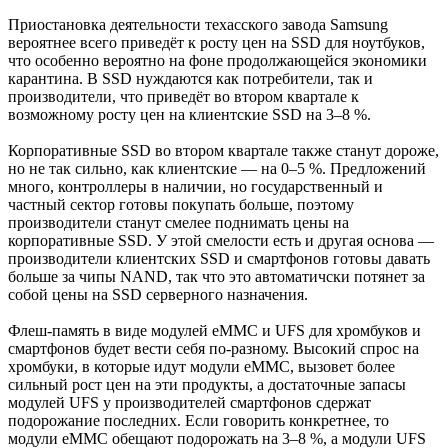
Приостановка деятельности техасского завода Samsung
вероятнее всего приведёт к росту цен на SSD для ноутбуков,
что особенно вероятно на фоне продолжающейся экономики
карантина. В SSD нуждаются как потребители, так и
производители, что приведёт во втором квартале к
возможному росту цен на клиентские SSD на 3–8 %.
Корпоративные SSD во втором квартале также станут дороже,
но не так сильно, как клиентские — на 0–5 %. Предложений
много, контроллеры в наличии, но государственный и
частный сектор готовы покупать больше, поэтому
производители станут смелее поднимать цены на
корпоративные SSD. У этой смелости есть и другая основа —
производители клиентских SSD и смартфонов готовы давать
больше за чипы NAND, так что это автоматичски потянет за
собой цены на SSD серверного назначения.
Флеш-память в виде модулей eMMC и UFS для хромбуков и
смартфонов будет вести себя по-разному. Высокий спрос на
хромбуки, в которые идут модули eMMC, вызовет более
сильный рост цен на эти продукты, а достаточные запасы
модулей UFS у производителей смартфонов сдержат
подорожание последних. Если говорить конкретнее, то
модули eMMC обещают подорожать на 3–8 %, а модули UFS