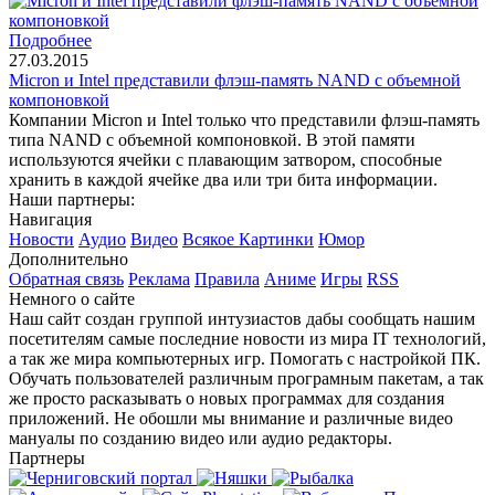
Подробнее
27.03.2015
Micron и Intel представили флэш-память NAND с объемной
компоновкой
Компании Micron и Intel только что представили флэш-память
типа NAND с объемной компоновкой. В этой памяти
используются ячейки с плавающим затвором, способные
хранить в каждой ячейке два или три бита информации.
Наши партнеры:
Навигация
Новости
Аудио
Видео
Всякое
Картинки
Юмор
Дополнительно
Обратная связь
Реклама
Правила
Аниме
Игры
RSS
Немного о сайте
Наш сайт создан группой интузиастов дабы сообщать нашим
посетителям самые последние новости из мира IT технологий,
а так же мира компьютерных игр. Помогать с настройкой ПК.
Обучать пользователей различным програмным пакетам, а так
же просто расказывать о новых программах для создания
приложений. Не обошли мы внимание и различные видео
мануалы по созданию видео или аудио редакторы.
Партнеры