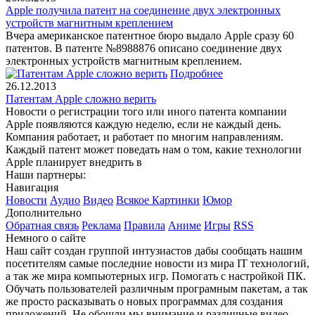
Apple получила патент на соединение двух электронных
устройств магнитным креплением
Вчера американское патентное бюро выдало Apple сразу 60
патентов. В патенте №8988876 описано соединение двух
электронных устройств магнитным креплением.
Подробнее
26.12.2013
Патентам Apple сложно верить
Новости о регистрации того или иного патента компании
Apple появляются каждую неделю, если не каждый день.
Компания работает, и работает по многим направлениям.
Каждый патент может поведать нам о том, какие технологии
Apple планирует внедрить в
Наши партнеры:
Навигация
Новости
Аудио
Видео
Всякое
Картинки
Юмор
Дополнительно
Обратная связь
Реклама
Правила
Аниме
Игры
RSS
Немного о сайте
Наш сайт создан группой интузиастов дабы сообщать нашим
посетителям самые последние новости из мира IT технологий,
а так же мира компьютерных игр. Помогать с настройкой ПК.
Обучать пользователей различным програмным пакетам, а так
же просто расказывать о новых программах для создания
приложений. Не обошли мы внимание и различные видео