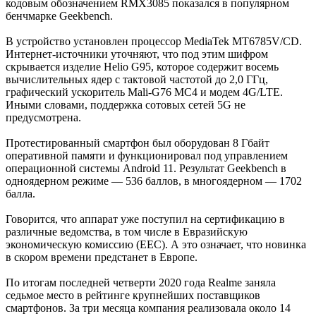
кодовым обозначением RMX3085 показался в популярном
бенчмарке Geekbench.
В устройство установлен процессор MediaTek MT6785V/CD.
Интернет-источники уточняют, что под этим шифром
скрывается изделие Helio G95, которое содержит восемь
вычислительных ядер с тактовой частотой до 2,0 ГГц,
графический ускоритель Mali-G76 MC4 и модем 4G/LTE.
Иными словами, поддержка сотовых сетей 5G не
предусмотрена.
Протестированный смартфон был оборудован 8 Гбайт
оперативной памяти и функционировал под управлением
операционной системы Android 11. Результат Geekbench в
одноядерном режиме — 536 баллов, в многоядерном — 1702
балла.
Говорится, что аппарат уже поступил на сертификацию в
различные ведомства, в том числе в Евразийскую
экономическую комиссию (EEC). А это означает, что новинка
в скором времени предстанет в Европе.
По итогам последней четверти 2020 года Realme заняла
седьмое место в рейтинге крупнейших поставщиков
смартфонов. За три месяца компания реализовала около 14