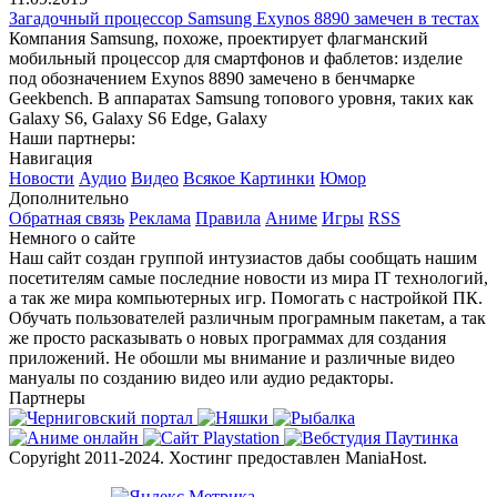
Загадочный процессор Samsung Exynos 8890 замечен в тестах
Компания Samsung, похоже, проектирует флагманский
мобильный процессор для смартфонов и фаблетов: изделие
под обозначением Exynos 8890 замечено в бенчмарке
Geekbench. В аппаратах Samsung топового уровня, таких как
Galaxy S6, Galaxy S6 Edge, Galaxy
Наши партнеры:
Навигация
Новости
Аудио
Видео
Всякое
Картинки
Юмор
Дополнительно
Обратная связь
Реклама
Правила
Аниме
Игры
RSS
Немного о сайте
Наш сайт создан группой интузиастов дабы сообщать нашим
посетителям самые последние новости из мира IT технологий,
а так же мира компьютерных игр. Помогать с настройкой ПК.
Обучать пользователей различным програмным пакетам, а так
же просто расказывать о новых программах для создания
приложений. Не обошли мы внимание и различные видео
мануалы по созданию видео или аудио редакторы.
Партнеры
Copyright 2011-2024. Хостинг предоставлен ManiaHost.