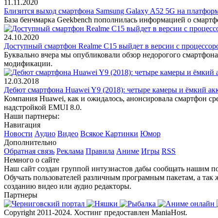
11.11.2020
Близится выход смартфона Samsung Galaxy A52 5G на платфор
База бенчмарка Geekbench пополнилась информацией о смартф
24.10.2020
Доступный смартфон Realme C15 выйдет в версии с процессо
Буквально вчера мы опубликовали обзор недорогого смартфона
модификации.
12.03.2018
Дебют смартфона Huawei Y9 (2018): четыре камеры и ёмкий ак
Компания Huawei, как и ожидалось, анонсировала смартфон с
надстройкой EMUI 8.0.
Наши партнеры:
Навигация
Новости
Аудио
Видео
Всякое
Картинки
Юмор
Дополнительно
Обратная связь
Реклама
Правила
Аниме
Игры
RSS
Немного о сайте
Наш сайт создан группой интузиастов дабы сообщать нашим по
Обучать пользователей различным програмным пакетам, а так 
созданию видео или аудио редакторы.
Партнеры
Copyright 2011-2024. Хостинг предоставлен ManiaHost.