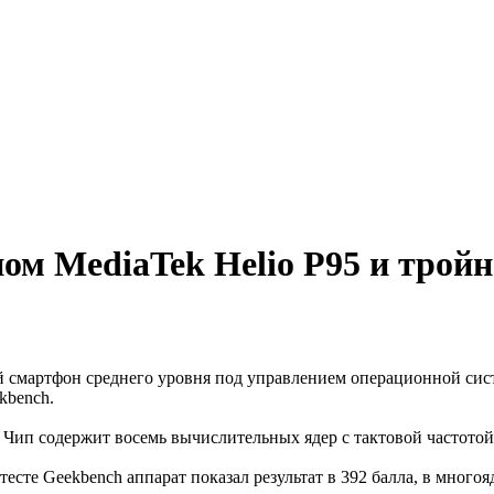
ом MediaTek Helio P95 и трой
смартфон среднего уровня под управлением операционной систем
kbench.
. Чип содержит восемь вычислительных ядер с тактовой частото
есте Geekbench аппарат показал результат в 392 балла, в много