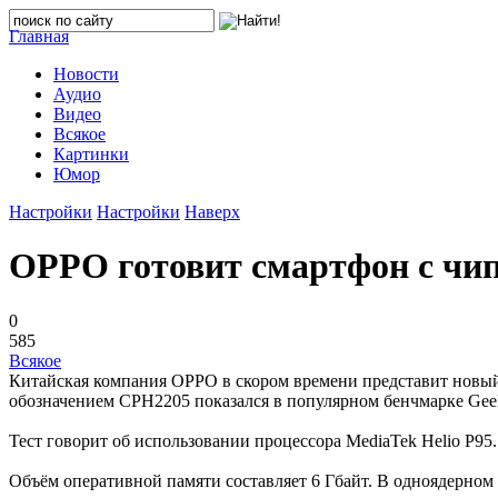
Главная
Новости
Аудио
Видео
Всякое
Картинки
Юмор
Настройки
Настройки
Наверх
OPPO готовит смартфон с чип
0
585
Всякое
Китайская компания OPPO в скором времени представит новый 
обозначением CPH2205 показался в популярном бенчмарке Gee
Тест говорит об использовании процессора MediaTek Helio P95
Объём оперативной памяти составляет 6 Гбайт. В одноядерном т