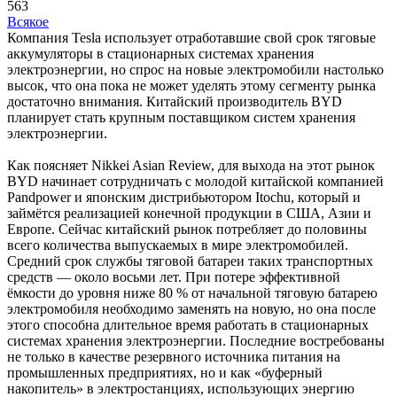
563
Всякое
Компания Tesla использует отработавшие свой срок тяговые
аккумуляторы в стационарных системах хранения
электроэнергии, но спрос на новые электромобили настолько
высок, что она пока не может уделять этому сегменту рынка
достаточно внимания. Китайский производитель BYD
планирует стать крупным поставщиком систем хранения
электроэнергии.
Как поясняет Nikkei Asian Review, для выхода на этот рынок
BYD начинает сотрудничать с молодой китайской компанией
Pandpower и японским дистрибьютором Itochu, который и
займётся реализацией конечной продукции в США, Азии и
Европе. Сейчас китайский рынок потребляет до половины
всего количества выпускаемых в мире электромобилей.
Средний срок службы тяговой батареи таких транспортных
средств — около восьми лет. При потере эффективной
ёмкости до уровня ниже 80 % от начальной тяговую батарею
электромобиля необходимо заменять на новую, но она после
этого способна длительное время работать в стационарных
системах хранения электроэнергии. Последние востребованы
не только в качестве резервного источника питания на
промышленных предприятиях, но и как «буферный
накопитель» в электростанциях, использующих энергию