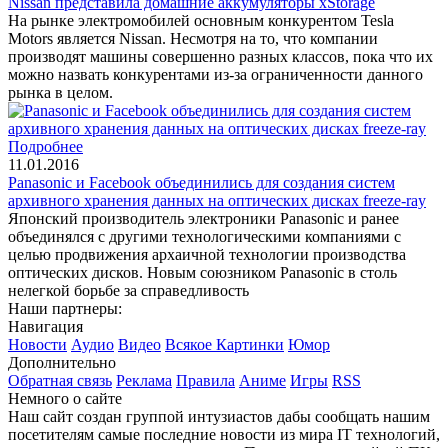
Nissan представила домашние аккумуляторы xStorage
На рынке электромобилей основным конкурентом Tesla
Motors является Nissan. Несмотря на то, что компании
производят машины совершенно разных классов, пока что их
можно назвать конкурентами из-за ограниченности данного
рынка в целом.
Подробнее
11.01.2016
Panasonic и Facebook объединились для создания систем
архивного хранения данных на оптических дисках freeze-ray
Японский производитель электроники Panasonic и ранее
объединялся с другими технологическими компаниями с
целью продвижения архаичной технологии производства
оптических дисков. Новым союзником Panasonic в столь
нелегкой борьбе за справедливость
Наши партнеры:
Навигация
Новости
Аудио
Видео
Всякое
Картинки
Юмор
Дополнительно
Обратная связь
Реклама
Правила
Аниме
Игры
RSS
Немного о сайте
Наш сайт создан группой интузиастов дабы сообщать нашим
посетителям самые последние новости из мира IT технологий,