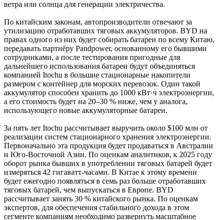
ветра или солнца для генерации электричества.
По китайским законам, автопроизводители отвечают за
утилизацию отработавших тяговых аккумуляторов. BYD на
правах одного из них будет собирать батареи по всему Китаю,
передавать партнёру Pandpower, основанному его бывшими
сотрудниками, а после тестирования пригодные для
дальнейшего использования батареи будут объединяться
компанией Itochu в большие стационарные накопители
размером с контейнер для морских перевозок. Один такой
аккумулятор способен хранить до 1000 кВт·ч электроэнергии,
а его стоимость будет на 20–30 % ниже, чем у аналога,
использующего новые аккумуляторные батареи.
За пять лет Itochu рассчитывает выручить около $100 млн от
реализации систем стационарного хранения электроэнергии.
Первоначально эта продукция будет продаваться в Австралии
и Юго-Восточной Азии. По оценкам аналитиков, к 2025 году
оборот рынка бывших в употреблении тяговых батарей будет
измеряться 42 гигаватт-часами. В Китае к этому времени
будет ежегодно появляться в семь раз больше отработавших
тяговых батарей, чем выпускаться в Европе. BYD
рассчитывает занять 30 % китайского рынка. По оценкам
экспертов, для обеспечения стабильного дохода в этом
сегменте компаниям необходимо развернуть масштабное