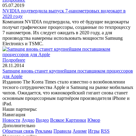
05.07.2019
NVIDIA подтвердила выпуск 7-нанометровых видеокарт в
2020 году
Компания NVIDIA подтвердила, что её будущие видеокарты
получат графические процессоры, созданные по техпроцессу
7 нанометров. Их следует ожидать в 2020 году, а для
производства намерены использовать мощности Samsung
Electronics и TSMC.
Подробнее
28.11.2014
Samsung вновь станет крупнейшим поставщиком процессоров
для Apple
Изданию The Korea Times стало известно о возобновлении
тесного сотрудничества Apple и Samsung на рынке мобильных
чипов. Ожидается, что южнокорейский гигант снова станет
основным процессорным партнёром производителя iPhone и
iPad.
Наши партнеры:
Навигация
Новости
Аудио
Видео
Всякое
Картинки
Юмор
Дополнительно
Обратная связь
Реклама
Правила
Аниме
Игры
RSS