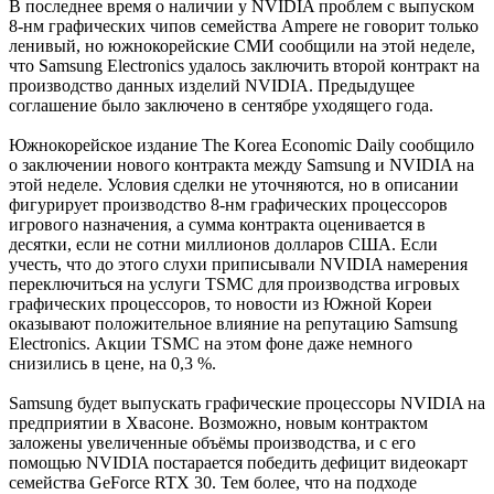
В последнее время о наличии у NVIDIA проблем с выпуском
8-нм графических чипов семейства Ampere не говорит только
ленивый, но южнокорейские СМИ сообщили на этой неделе,
что Samsung Electronics удалось заключить второй контракт на
производство данных изделий NVIDIA. Предыдущее
соглашение было заключено в сентябре уходящего года.
Южнокорейское издание The Korea Economic Daily сообщило
о заключении нового контракта между Samsung и NVIDIA на
этой неделе. Условия сделки не уточняются, но в описании
фигурирует производство 8-нм графических процессоров
игрового назначения, а сумма контракта оценивается в
десятки, если не сотни миллионов долларов США. Если
учесть, что до этого слухи приписывали NVIDIA намерения
переключиться на услуги TSMC для производства игровых
графических процессоров, то новости из Южной Кореи
оказывают положительное влияние на репутацию Samsung
Electronics. Акции TSMC на этом фоне даже немного
снизились в цене, на 0,3 %.
Samsung будет выпускать графические процессоры NVIDIA на
предприятии в Хвасоне. Возможно, новым контрактом
заложены увеличенные объёмы производства, и с его
помощью NVIDIA постарается победить дефицит видеокарт
семейства GeForce RTX 30. Тем более, что на подходе