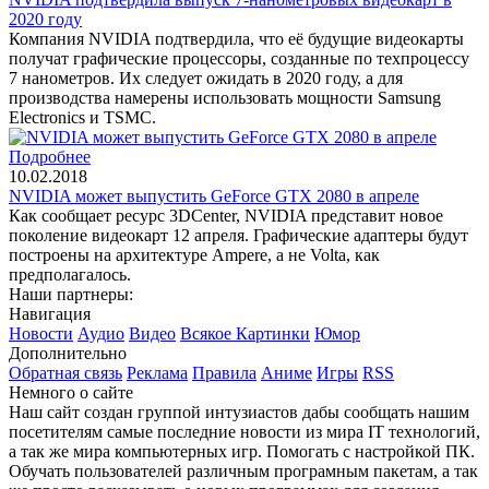
2020 году
Компания NVIDIA подтвердила, что её будущие видеокарты
получат графические процессоры, созданные по техпроцессу
7 нанометров. Их следует ожидать в 2020 году, а для
производства намерены использовать мощности Samsung
Electronics и TSMC.
Подробнее
10.02.2018
NVIDIA может выпустить GeForce GTX 2080 в апреле
Как сообщает ресурс 3DCenter, NVIDIA представит новое
поколение видеокарт 12 апреля. Графические адаптеры будут
построены на архитектуре Ampere, а не Volta, как
предполагалось.
Наши партнеры:
Навигация
Новости
Аудио
Видео
Всякое
Картинки
Юмор
Дополнительно
Обратная связь
Реклама
Правила
Аниме
Игры
RSS
Немного о сайте
Наш сайт создан группой интузиастов дабы сообщать нашим
посетителям самые последние новости из мира IT технологий,
а так же мира компьютерных игр. Помогать с настройкой ПК.
Обучать пользователей различным програмным пакетам, а так