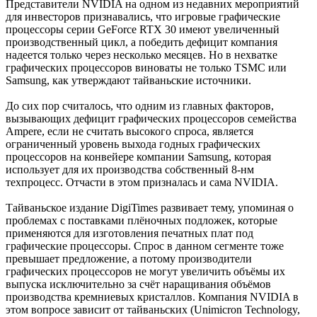
Представители NVIDIA на одном из недавних мероприятий
для инвесторов признавались, что игровые графические
процессоры серии GeForce RTX 30 имеют увеличенный
производственный цикл, а победить дефицит компания
надеется только через несколько месяцев. Но в нехватке
графических процессоров виноваты не только TSMC или
Samsung, как утверждают тайваньские источники.
До сих пор считалось, что одним из главных факторов,
вызывающих дефицит графических процессоров семейства
Ampere, если не считать высокого спроса, является
ограниченный уровень выхода годных графических
процессоров на конвейере компании Samsung, которая
использует для их производства собственный 8-нм
техпроцесс. Отчасти в этом призналась и сама NVIDIA.
Тайваньское издание DigiTimes развивает тему, упоминая о
проблемах с поставками плёночных подложек, которые
применяются для изготовления печатных плат под
графические процессоры. Спрос в данном сегменте тоже
превышает предложение, а потому производители
графических процессоров не могут увеличить объёмы их
выпуска исключительно за счёт наращивания объёмов
производства кремниевых кристаллов. Компания NVIDIA в
этом вопросе зависит от тайваньских (Unimicron Technology,