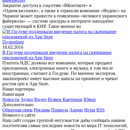
файервола»
Закрытие доступа к соцсетям «ВКонтакте» и
«Одноклассники», а также к сервисам компании «Яндекс» на
Украине может привести к появлению «великого украинского
файервола» — системе цензуры в интернете наподобие
существующей в КНР. Такое мнение во
Подробнее
18.02.2016
В Госдуме поддержали введение налога на скачивание
приложений из App Store
Платить НДС должны все компании, которые продают
приложения, электронные книги и музыку, в том числе
иностранные, считают в Госдуме. По мнению экспертов,
законопроект имеет высокие шансы на принятие и чреват
ростом цен в App Store.
Наши партнеры:
Навигация
Новости
Аудио
Видео
Всякое
Картинки
Юмор
Дополнительно
Обратная связь
Реклама
Правила
Аниме
Игры
RSS
Немного о сайте
Наш сайт создан группой интузиастов дабы сообщать нашим
посетителям самые последние новости из мира IT технологий,