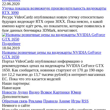
22.06.2020
Утечка показала возможную производительность видеокарты
RTX 3090
Ресурс VideoCardz опубликовал новую утечку относительно
будущих видеокарт RTX серии 30XX. Пока неясно, о какой
именно карте идёт речь, но показатели, которые появились в
базе данных бенчмарка 3DMark, впечатляют.
Подробнее
18.04.2019
Названы розничные цены на видеокарты NVIDIA GeForce
GTX 1650
Портал VideoCardz опубликовал информацию о
рекомендуемых ценах на видеокарты NVIDIA GeForce GTX
1650. Как сообщается, новинки стартуют от 170 до 190 евро
(от 12,2 тысячи до 13,7 тысячи рублей) в интернет-магазинах
ЕС. Пока что это касается моделей
Наши партнеры:
Навигация
Новости
Аудио
Видео
Всякое
Картинки
Юмор
Дополнительно
Обратная связь
Реклама
Правила
Аниме
Игры
RSS
Немного о сайте
Наш сайт создан группой интузиастов дабы сообщать нашим