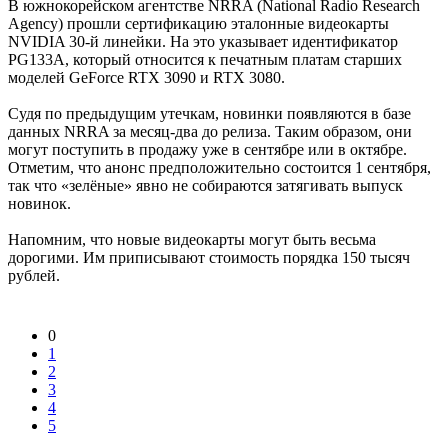
В южнокорейском агентстве NRRA (National Radio Research
Agency) прошли сертификацию эталонные видеокарты
NVIDIA 30-й линейки. На это указывает идентификатор
PG133A, который относится к печатным платам старших
моделей GeForce RTX 3090 и RTX 3080.
Судя по предыдущим утечкам, новинки появляются в базе
данных NRRA за месяц-два до релиза. Таким образом, они
могут поступить в продажу уже в сентябре или в октябре.
Отметим, что анонс предположительно состоится 1 сентября,
так что «зелёные» явно не собираются затягивать выпуск
новинок.
Напомним, что новые видеокарты могут быть весьма
дорогими. Им приписывают стоимость порядка 150 тысяч
рублей.
0
1
2
3
4
5