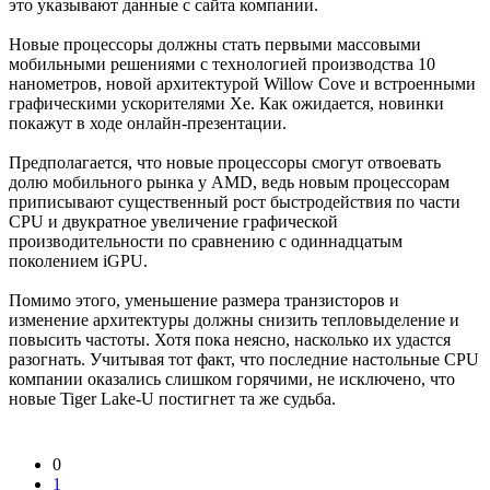
это указывают данные с сайта компании.
Новые процессоры должны стать первыми массовыми
мобильными решениями с технологией производства 10
нанометров, новой архитектурой Willow Cove и встроенными
графическими ускорителями Xe. Как ожидается, новинки
покажут в ходе онлайн-презентации.
Предполагается, что новые процессоры смогут отвоевать
долю мобильного рынка у AMD, ведь новым процессорам
приписывают существенный рост быстродействия по части
CPU и двукратное увеличение графической
производительности по сравнению с одиннадцатым
поколением iGPU.
Помимо этого, уменьшение размера транзисторов и
изменение архитектуры должны снизить тепловыделение и
повысить частоты. Хотя пока неясно, насколько их удастся
разогнать. Учитывая тот факт, что последние настольные CPU
компании оказались слишком горячими, не исключено, что
новые Tiger Lake-U постигнет та же судьба.
0
1