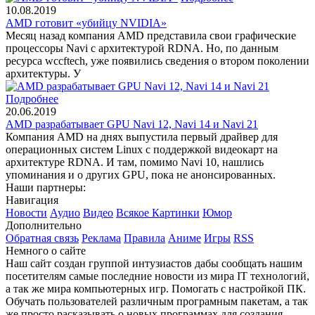
10.08.2019
AMD готовит «убийцу NVIDIA»
Месяц назад компания AMD представила свои графические
процессоры Navi с архитектурой RDNA. Но, по данным
ресурса wccftech, уже появились сведения о втором поколении
архитектуры. У
Подробнее
20.06.2019
AMD разрабатывает GPU Navi 12, Navi 14 и Navi 21
Компания AMD на днях выпустила первый драйвер для
операционных систем Linux с поддержкой видеокарт на
архитектуре RDNA. И там, помимо Navi 10, нашлись
упоминания и о других GPU, пока не анонсированных.
Наши партнеры:
Навигация
Новости
Аудио
Видео
Всякое
Картинки
Юмор
Дополнительно
Обратная связь
Реклама
Правила
Аниме
Игры
RSS
Немного о сайте
Наш сайт создан группой интузиастов дабы сообщать нашим
посетителям самые последние новости из мира IT технологий,
а так же мира компьютерных игр. Помогать с настройкой ПК.
Обучать пользователей различным програмным пакетам, а так
же просто расказывать о новых программах для создания