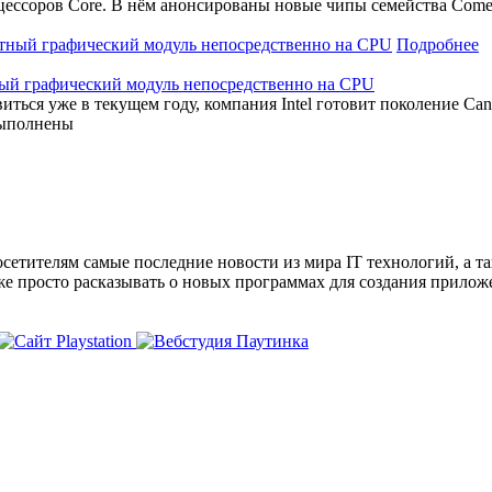
цессоров Core. В нём анонсированы новые чипы семейства Comet
Подробнее
тный графический модуль непосредственно на CPU
иться уже в текущем году, компания Intel готовит поколение Can
 выполнены
сетителям самые последние новости из мира IT технологий, а т
же просто расказывать о новых программах для создания прило