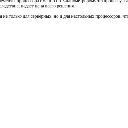
элементы процессора именно по 7-нанометровому техпроцессу. Та
ледствие, падает цена всего решения.
е только для серверных, но и для настольных процессоров, что 