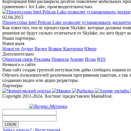
Корпорация Intel расширила десятое поколение мобильных про
сравнению с Ice Lake, производительностью.
02.04.2015
Процессоры Intel Pelican Lake позволят устанавливать дискре
Как известно, после процессоров Skylake, которые должны появ
решения не будут сильно отличаться от Skylake, но зато будут
Наши партнеры:
Навигация
Новости
Аудио
Видео
Всякое
Картинки
Юмор
Дополнительно
Обратная связь
Реклама
Правила
Аниме
Игры
RSS
Немного о сайте
Наш сайт создан группой интузиастов дабы сообщать нашим по
Обучать пользователей различным програмным пакетам, а так 
созданию видео или аудио редакторы.
Партнеры
Copyright 2011-2024. Хостинг предоставлен ManiaHost.
Забыл пароль?
/
Регистрация