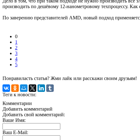
Дело в том, что при таком подходе не нужно производить все 
производить по дешёвому 12-нанометровому техпроцессу. Как с
По заверению представителей AMD, новый подход применяется н
0
1
2
3
4
5
Понравиласть статья? Жми лайк или расскажи своим друзьям!
Теги к новости:
Комментарии
Добавить комментарий
Добавить свой комментарий:
Ваше Имя:
Ваш E-Mail: