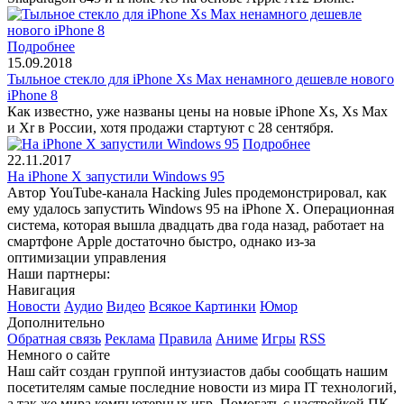
Подробнее
15.09.2018
Тыльное стекло для iPhone Xs Max ненамного дешевле нового
iPhone 8
Как известно, уже названы цены на новые iPhone Xs, Xs Max
и Xr в России, хотя продажи стартуют с 28 сентября.
Подробнее
22.11.2017
На iPhone X запустили Windows 95
Автор YouTube-канала Hacking Jules продемонстрировал, как
ему удалось запустить Windows 95 на iPhone X. Операционная
система, которая вышла двадцать два года назад, работает на
смартфоне Apple достаточно быстро, однако из-за
оптимизации управления
Наши партнеры:
Навигация
Новости
Аудио
Видео
Всякое
Картинки
Юмор
Дополнительно
Обратная связь
Реклама
Правила
Аниме
Игры
RSS
Немного о сайте
Наш сайт создан группой интузиастов дабы сообщать нашим
посетителям самые последние новости из мира IT технологий,
а так же мира компьютерных игр. Помогать с настройкой ПК.