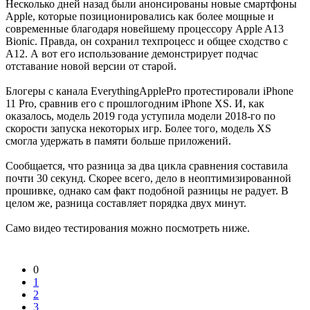
Несколько дней назад были анонсированы новые смартфоны
Apple, которые позиционировались как более мощные и
современные благодаря новейшему процессору Apple A13
Bionic. Правда, он сохранил техпроцесс и общее сходство с
A12. А вот его использование демонстрирует подчас
отставание новой версии от старой.
Блогеры с канала EverythingApplePro протестировали iPhone
11 Pro, сравнив его с прошлогодним iPhone XS. И, как
оказалось, модель 2019 года уступила модели 2018-го по
скорости запуска некоторых игр. Более того, модель XS
смогла удержать в памяти больше приложений.
Сообщается, что разница за два цикла сравнения составила
почти 30 секунд. Скорее всего, дело в неоптимизированной
прошивке, однако сам факт подобной разницы не радует. В
целом же, разница составляет порядка двух минут.
Само видео тестирования можно посмотреть ниже.
0
1
2
3