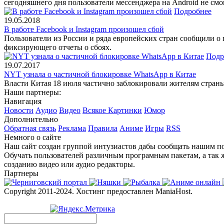
сегодняшнего дня пользователи мессенджера на Android не смо
Подробнее
19.05.2018
В работе Facebook и Instagram произошел сбой
Пользователи из России и ряда европейских стран сообщили о п
фиксирующего отчеты о сбоях.
Подр
19.07.2017
NYT узнала о частичной блокировке WhatsApp в Китае
Власти Китая 18 июля частично заблокировали жителям страны
Наши партнеры:
Навигация
Новости
Аудио
Видео
Всякое
Картинки
Юмор
Дополнительно
Обратная связь
Реклама
Правила
Аниме
Игры
RSS
Немного о сайте
Наш сайт создан группой интузиастов дабы сообщать нашим по
Обучать пользователей различным програмным пакетам, а так 
созданию видео или аудио редакторы.
Партнеры
Copyright 2011-2024. Хостинг предоставлен ManiaHost.