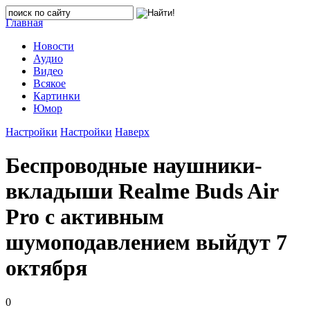
Главная
Новости
Аудио
Видео
Всякое
Картинки
Юмор
Настройки
Настройки
Наверх
Беспроводные наушники-
вкладыши Realme Buds Air
Pro с активным
шумоподавлением выйдут 7
октября
0