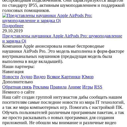
беспроводным подключением. Они характеризуются защитой
по стандарту IP55, активным шумоподавлением и поддержкой
голосовых помощников.
Подробнее
29.10.2019
Представлены наушники Apple AirPods Pro: шумоподавление
и зарядка Qi
Компания Apple анонсировала новые беспроводные
наушники AirPods Pro. Это модель выполнена в форм-факторе
внутриканальных наушников (предыдущая модель была
выполнена в виде вкладышей).
Наши партнеры:
Навигация
Новости
Аудио
Видео
Всякое
Картинки
Юмор
Дополнительно
Обратная связь
Реклама
Правила
Аниме
Игры
RSS
Немного о сайте
Наш сайт создан группой интузиастов дабы сообщать нашим
посетителям самые последние новости из мира IT технологий,
а так же мира компьютерных игр. Помогать с настройкой ПК.
Обучать пользователей различным програмным пакетам, а так
же просто расказывать о новых программах для создания
приложений. Не обошли мы внимание и различные видео