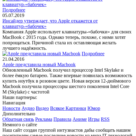
Подробнее
05.07.2019
Инсайдер утверждает, что Apple откажется от
клавиатур-«бабочек»
Компания Apple использует клавиатуры-«бабочки» для своих
MacBook с 2015 года. Однако теперь, похоже, с ними хотят
попрощаться. Причиной стала их оставляющая желать
лучшего надёжность.
Подробнее
21.04.2016
Apple представила новый Macbook
Обновленный Macbook получил процессор Intel Skylake и
более ёмкую батарею. Также впервые появилась возможность
купить ноутбук в розовом цвете. Новая версия 12-дюймового
Macbook получила процессоры шестого поколения Intel Core
M (Skylake) с частотой
Наши партнеры:
Навигация
Новости
Аудио
Видео
Всякое
Картинки
Юмор
Дополнительно
Обратная связь
Реклама
Правила
Аниме
Игры
RSS
Немного о сайте
Наш сайт создан группой интузиастов дабы сообщать нашим
посетителям самые последние новости из мира IT технологий,