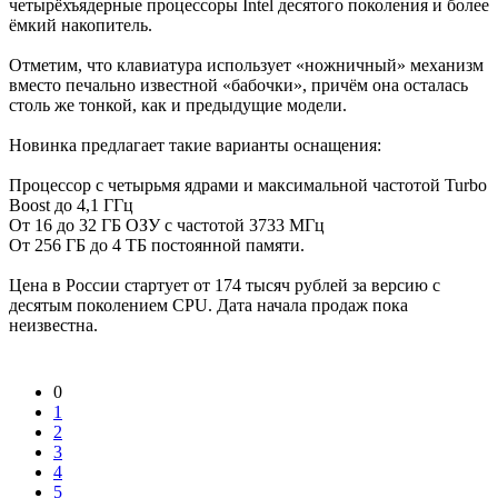
четырёхъядерные процессоры Intel десятого поколения и более
ёмкий накопитель.
Отметим, что клавиатура использует «ножничный» механизм
вместо печально известной «бабочки», причём она осталась
столь же тонкой, как и предыдущие модели.
Новинка предлагает такие варианты оснащения:
Процессор с четырьмя ядрами и максимальной частотой Turbo
Boost до 4,1 ГГц
От 16 до 32 ГБ ОЗУ с частотой 3733 МГц
От 256 ГБ до 4 ТБ постоянной памяти.
Цена в России стартует от 174 тысяч рублей за версию с
десятым поколением CPU. Дата начала продаж пока
неизвестна.
0
1
2
3
4
5