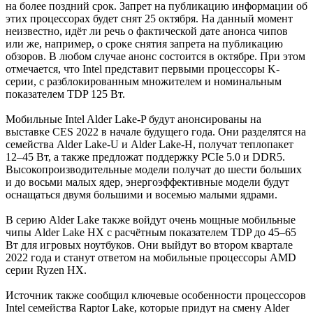
на более поздний срок. Запрет на публикацию информации об
этих процессорах будет снят 25 октября. На данный момент
неизвестно, идёт ли речь о фактической дате анонса чипов
или же, например, о сроке снятия запрета на публикацию
обзоров. В любом случае анонс состоится в октябре. При этом
отмечается, что Intel представит первыми процессоры K-
серии, с разблокированным множителем и номинальным
показателем TDP 125 Вт.
Мобильные Intel Alder Lake-P будут анонсированы на
выставке CES 2022 в начале будущего года. Они разделятся на
семейства Alder Lake-U и Alder Lake-H, получат теплопакет
12–45 Вт, а также предложат поддержку PCIe 5.0 и DDR5.
Высокопроизводительные модели получат до шести больших
и до восьми малых ядер, энергоэффективные модели будут
оснащаться двумя большими и восемью малыми ядрами.
В серию Alder Lake также войдут очень мощные мобильные
чипы Alder Lake HX с расчётным показателем TDP до 45–65
Вт для игровых ноутбуков. Они выйдут во втором квартале
2022 года и станут ответом на мобильные процессоры AMD
серии Ryzen HX.
Источник также сообщил ключевые особенности процессоров
Intel семейства Raptor Lake, которые придут на смену Alder