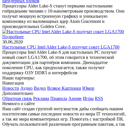
шейдерных блоков
Процессоры Alder Lake-S станут первыми настольными
гибридными чипами с 10-нанометровым производством. Они
получат мощную встроенную графику и уникальную
компоновку из маломощных ядер Atom Gracemont и
производительных Golden Cove.
Подробнее
30.06.2020
Настольные CPU Intel Alder Lake-S получат сокет LGA1700
Процессоры Intel Alder Lake-S для настольных PC получат
новый сокет LGA1700, об этом говорится в технической
документации для партнёров компании. Двенадцатое
поколение CPU, как предполагается, также получит
поддержку ОЗУ DDR5 и интерфейсов
Наши партнеры:
Навигация
Новости
Аудио
Видео
Всякое
Картинки
Юмор
Дополнительно
Обратная связь
Реклама
Правила
Аниме
Игры
RSS
Немного о сайте
Наш сайт создан группой интузиастов дабы сообщать нашим
посетителям самые последние новости из мира IT технологий,
а так же мира компьютерных игр. Помогать с настройкой ПК.
Обучать пользователей различным програмным пакетам, а так