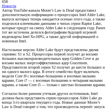
658
Новости
Автор YouTube-канала Moore’s Law is Dead предоставил
дополнительную информацию о процессорах Intel Alder Lake,
выпуск которых теперь ожидается осенью этого года, а также
поделился ключевыми данными о чипах серии Raptor Lake,
которые придут на смену Alder Lake в следующем году. Ранее
тот же источник делился фотографиям будущей игровой
видеокарты Intel Xe-HPG, а также другой информацией о
новинках Intel.
Настольные версии Alder Lake будут представлены двумя
сериями: S1 и S2. Процессоры первой получат до восьми
больших высокопроизводительных ядер Golden Cove и до
восьми малых энергоэффективных ядер Gracemont.
Представители второй серии S2 получат до шести больших и
ни одного малого ядра. В итоге семейство будет включать
модели Core i9 с восемью большими и восемью малыми
ядрами, Core i7 — с восемью большими и четырьмя малыми
ядрами, а также Core i5 — только с шестью большими ядрами.
Согласно более ранним утечкам других источников, Intel
должна была представить серию процессоров Alder Lake до
конца 3-го квартала текущего года. Новые данные Moore’s
Law is Dead говорят о том, что производитель перенёс запуск