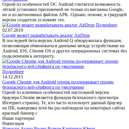
Одной из особенностей ОС Android считается возможность
лёгкой установки приложений не только из магазина Google,
но и из автономных файлов APK. Однако, похоже, в грядущей
версии создатели усложнят это.
Подробнее
02.07.2019
Google может разрабатывать аналог AirDrop
В последней бета-версии Android Q обнаружилась функция,
позволяющая обмениваться данными между устройствами на
Android, iOS, Chrome OS и других операционных системах без
подключения к интернету.
Подробнее
14.12.2015
Google Chrome для Android теперь поддерживает опцию
безопасного веб-сёрфинга по умолчанию
Одной из ключевых особенностей настольной версии
браузера Chrome является функция безопасного просмотра
Интернет-страниц. Те, кто часто использует данный браузер
на ПК, наверняка хотя бы раз наблюдали на некоторых сайтах
красный баннер с
Наши партнеры:
Навигация
Новости
Аудио
Видео
Всякое
Картинки
Юмор