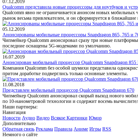
07.12.2019
Qualcomm представила новые процессоры для ноутбуков и уст
Qualcomm явно не ограничивается анонсом новых мобильных чи
рынок весьма привлекателен, и он сформируется в ближайшие 
05.12.2019
Анонсированы мобильные процессоры Snapdragon 865, 765 и 
Чипмейкер Qualcomm анонсировал сразу три новые платформы: 
последние оснащены 5G-модемами по умолчанию.
16.07.2019
Анонсирован мобильный процессор Qualcomm Snapdragon 855 
Компания Qualcomm без особой шумихи представила однокристал
притом доработке подверглись только основные элементы.
11.08.2018
Представлен мобильный процессор Qualcomm Snapdragon 670
Чипмейкер Qualcomm анонсировал скорый выход нового мобильн
по 10-нанометровой технологии и содержит восемь вычислите
Наши партнеры:
Навигация
Новости
Аудио
Видео
Всякое
Картинки
Юмор
Дополнительно
Обратная связь
Реклама
Правила
Аниме
Игры
RSS
Немного о сайте