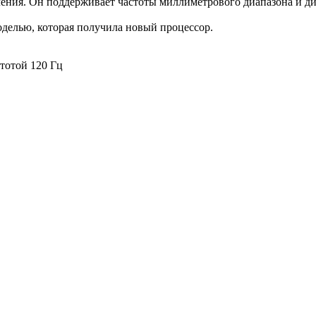
ления. Он поддерживает частоты миллиметрового диапазона и ди
оделью, которая получила новый процессор.
тотой 120 Гц