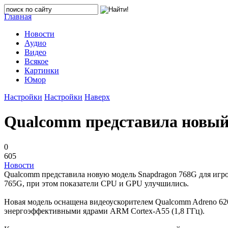
Главная
Новости
Аудио
Видео
Всякое
Картинки
Юмор
Настройки
Настройки
Наверх
Qualcomm представила новый 
0
605
Новости
Qualcomm представила новую модель Snapdragon 768G для игро
765G, при этом показатели CPU и GPU улучшились.
Новая модель оснащена видеоускорителем Qualcomm Adreno 620.
энергоэффективными ядрами ARM Cortex-A55 (1,8 ГГц).