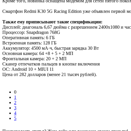
Кроме того, новинка оснащена модемом для сетей пятого поко
Смартфон Redmi K30 5G Racing Edition уже объявлен первой м
Также ему приписывают такие спецификации:
Дисплей: диагональ 6,67 дюйма с разрешением 2400x1080 и час
Процессор: Snapdragon 768G
Оперативная память: 6 ГБ
Встроенная память: 128 ГБ
Аккумулятор: 4500 мА·ч, быстрая зарядка 30 Вт
Основная камера: 64 +8 + 5 + 2 МП
Фронтальная камера: 20 + 2 МП
Сканер отпечатков пальцев в кнопке включения
ОС: Android 10 + MIUI 11
Цена от 282 долларов (менее 21 тысяч рублей).
0
1
2
3
4
5