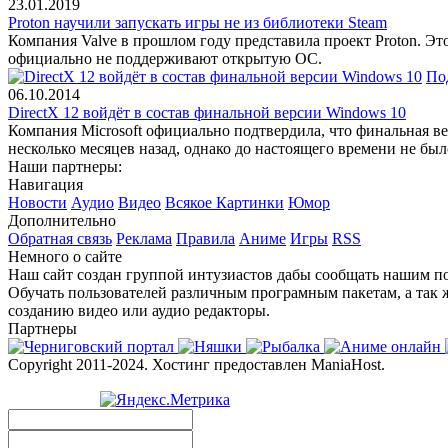
23.01.2019
Proton научили запускать игры не из библиотеки Steam
Компания Valve в прошлом году представила проект Proton. Эт
официально не поддерживают открытую ОС.
По
06.10.2014
DirectX 12 войдёт в состав финальной версии Windows 10
Компания Microsoft официально подтвердила, что финальная ве
несколько месяцев назад, однако до настоящего времени не был
Наши партнеры:
Навигация
Новости
Аудио
Видео
Всякое
Картинки
Юмор
Дополнительно
Обратная связь
Реклама
Правила
Аниме
Игры
RSS
Немного о сайте
Наш сайт создан группой интузиастов дабы сообщать нашим по
Обучать пользователей различным програмным пакетам, а так 
созданию видео или аудио редакторы.
Партнеры
Copyright 2011-2024. Хостинг предоставлен ManiaHost.