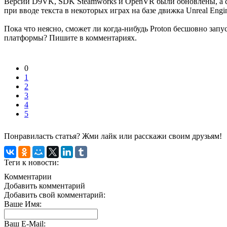
Версии D9VK, SDK Steamworks и OpenVR были обновлены, а с
при вводе текста в некоторых играх на базе движка Unreal Engin
Пока что неясно, сможет ли когда-нибудь Proton бесшовно запу
платформы? Пишите в комментариях.
0
1
2
3
4
5
Понравиласть статья? Жми лайк или расскажи своим друзьям!
Теги к новости:
Комментарии
Добавить комментарий
Добавить свой комментарий:
Ваше Имя:
Ваш E-Mail: