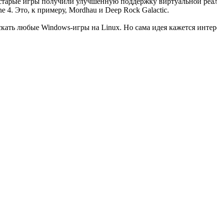
тарые игры получили улучшенную поддержку виртуальной реаль
e 4. Это, к примеру, Mordhau и Deep Rock Galactic.
скать любые Windows-игры на Linux. Но сама идея кажется интере