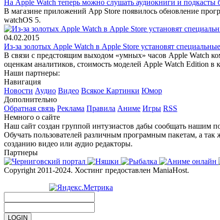
На Apple Watch теперь можно слушать аудиокниги и подкасты б
В магазине приложений App Store появилось обновление прогр
watchOS 5.
04.02.2015
Из-за золотых Apple Watch в Apple Store установят специальны
В связи с предстоящим выходом «умных» часов Apple Watch ко
оценкам аналитиков, стоимость моделей Apple Watch Edition в 
Наши партнеры:
Навигация
Новости
Аудио
Видео
Всякое
Картинки
Юмор
Дополнительно
Обратная связь
Реклама
Правила
Аниме
Игры
RSS
Немного о сайте
Наш сайт создан группой интузиастов дабы сообщать нашим по
Обучать пользователей различным програмным пакетам, а так 
созданию видео или аудио редакторы.
Партнеры
Copyright 2011-2024. Хостинг предоставлен ManiaHost.