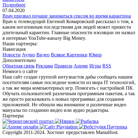
Подробнее
07.04.2020
Врач призвал почаще заниматься сексом во время карантина
Врач и телеведущий Евгений Комаровский рассказал о том, к
каким негативным последствиям для людей может привести
длительный карантин. Главные опасности изоляции он назвал
в интервью YouTube-каналу Big Money.
Наши партнеры:
Навигация
Новости
Аудио
Видео
Всякое
Картинки
Юмор
Дополнительно
Обратная связь
Реклама
Правила
Аниме
Игры
RSS
Немного о сайте
Наш сайт создан группой интузиастов дабы сообщать нашим
посетителям самые последние новости из мира IT технологий,
а так же мира компьютерных игр. Помогать с настройкой ПК.
Обучать пользователей различным програмным пакетам, а так
же просто расказывать о новых программах для создания
приложений. Не обошли мы внимание и различные видео
мануалы по созданию видео или аудио редакторы.
Партнеры
Copyright 2011-2024. Хостинг предоставлен ManiaHost.