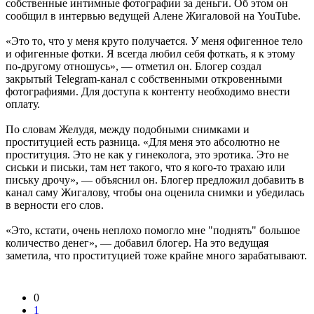
собственные интимные фотографии за деньги. Об этом он
сообщил в интервью ведущей Алене Жигаловой на YouTube.
«Это то, что у меня круто получается. У меня офигенное тело
и офигенные фотки. Я всегда любил себя фоткать, я к этому
по-другому отношусь», — отметил он. Блогер создал
закрытый Telegram-канал с собственными откровенными
фотографиями. Для доступа к контенту необходимо внести
оплату.
По словам Желудя, между подобными снимками и
проституцией есть разница. «Для меня это абсолютно не
проституция. Это не как у гинеколога, это эротика. Это не
сиськи и письки, там нет такого, что я кого-то трахаю или
письку дрочу», — объяснил он. Блогер предложил добавить в
канал саму Жигалову, чтобы она оценила снимки и убедилась
в верности его слов.
«Это, кстати, очень неплохо помогло мне "поднять" большое
количество денег», — добавил блогер. На это ведущая
заметила, что проституцией тоже крайне много зарабатывают.
0
1