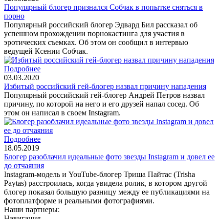
Популярный блогер признался Собчак в попытке сняться в
порно
Популярный российский блогер Эдвард Бил рассказал об
успешном прохождении порнокастинга для участия в
эротических съемках. Об этом он сообщил в интервью
ведущей Ксении Собчак.
Подробнее
03.03.2020
Избитый российский гей-блогер назвал причину нападения
Популярный российский гей-блогер Андрей Петров назвал
причину, по которой на него и его друзей напал сосед. Об
этом он написал в своем Instagram.
Подробнее
18.05.2019
Блогер разоблачил идеальные фото звезды Instagram и довел ее
до отчаяния
Instagram-модель и YouTube-блогер Триша Пайтас (Trisha
Paytas) расстроилась, когда увидела ролик, в котором другой
блогер показал большую разницу между ее публикациями на
фотоплатформе и реальными фотографиями.
Наши партнеры:
Навигация