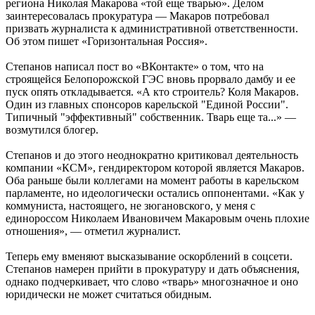
региона Николая Макарова «той еще тварью». Делом
заинтересовалась прокуратура — Макаров потребовал
призвать журналиста к административной ответственности.
Об этом пишет «Горизонтальная Россия».
Степанов написал пост во «ВКонтакте» о том, что на
строящейся Белопорожской ГЭС вновь прорвало дамбу и ее
пуск опять откладывается. «А кто строитель? Коля Макаров.
Один из главных спонсоров карельской "Единой России".
Типичный "эффективный" собственник. Тварь еще та...» —
возмутился блогер.
Степанов и до этого неоднократно критиковал деятельность
компании «КСМ», гендиректором которой является Макаров.
Оба раньше были коллегами на момент работы в карельском
парламенте, но идеологически остались оппонентами. «Как у
коммуниста, настоящего, не зюгановского, у меня с
единороссом Николаем Ивановичем Макаровым очень плохие
отношения», — отметил журналист.
Теперь ему вменяют высказывание оскорблений в соцсети.
Степанов намерен прийти в прокуратуру и дать объяснения,
однако подчеркивает, что слово «тварь» многозначное и оно
юридически не может считаться обидным.