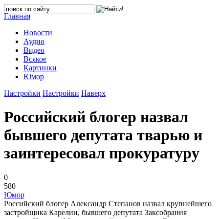
Главная
Новости
Аудио
Видео
Всякое
Картинки
Юмор
Настройки
Настройки
Наверх
Российский блогер назвал
бывшего депутата тварью и
заинтересовал прокуратуру
0
580
Юмор
Российский блогер Александр Степанов назвал крупнейшего
застройщика Карелии, бывшего депутата Заксобрания