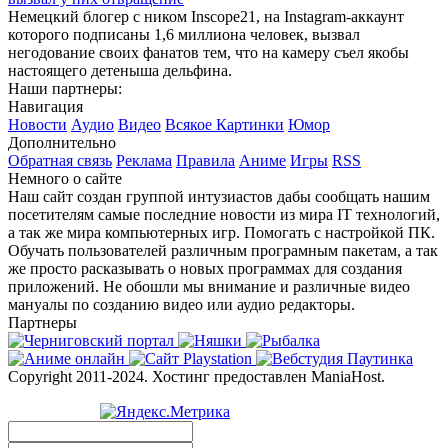
Немецкий блогер с ником Inscope21, на Instagram-аккаунт
которого подписаны 1,6 миллиона человек, вызвал
негодование своих фанатов тем, что на камеру съел якобы
настоящего детеныша дельфина.
Наши партнеры:
Навигация
Новости
Аудио
Видео
Всякое
Картинки
Юмор
Дополнительно
Обратная связь
Реклама
Правила
Аниме
Игры
RSS
Немного о сайте
Наш сайт создан группой интузиастов дабы сообщать нашим
посетителям самые последние новости из мира IT технологий,
а так же мира компьютерных игр. Помогать с настройкой ПК.
Обучать пользователей различным програмным пакетам, а так
же просто расказывать о новых программах для создания
приложений. Не обошли мы внимание и различные видео
мануалы по созданию видео или аудио редакторы.
Партнеры
Copyright 2011-2024. Хостинг предоставлен ManiaHost.