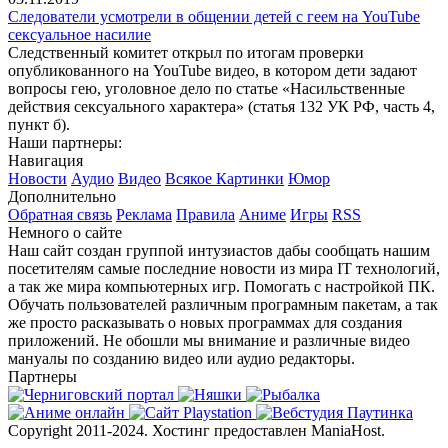
Следователи усмотрели в общении детей с геем на YouTube
сексуальное насилие
Следственный комитет открыл по итогам проверки
опубликованного на YouTube видео, в котором дети задают
вопросы гею, уголовное дело по статье «Насильственные
действия сексуального характера» (статья 132 УК РФ, часть 4,
пункт б).
Наши партнеры:
Навигация
Новости
Аудио
Видео
Всякое
Картинки
Юмор
Дополнительно
Обратная связь
Реклама
Правила
Аниме
Игры
RSS
Немного о сайте
Наш сайт создан группой интузиастов дабы сообщать нашим
посетителям самые последние новости из мира IT технологий,
а так же мира компьютерных игр. Помогать с настройкой ПК.
Обучать пользователей различным програмным пакетам, а так
же просто расказывать о новых программах для создания
приложений. Не обошли мы внимание и различные видео
мануалы по созданию видео или аудио редакторы.
Партнеры
Copyright 2011-2024. Хостинг предоставлен ManiaHost.