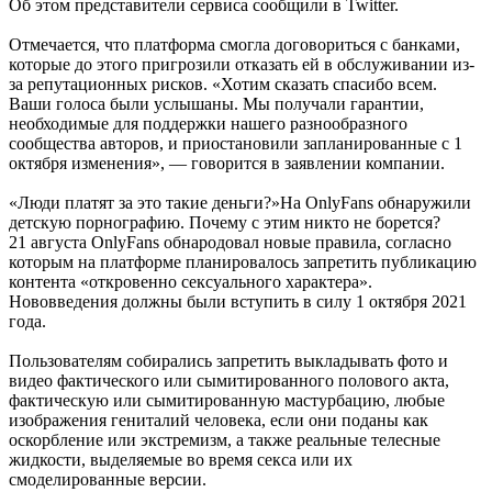
Об этом представители сервиса сообщили в Twitter.
Отмечается, что платформа смогла договориться с банками,
которые до этого пригрозили отказать ей в обслуживании из-
за репутационных рисков. «Хотим сказать спасибо всем.
Ваши голоса были услышаны. Мы получали гарантии,
необходимые для поддержки нашего разнообразного
сообщества авторов, и приостановили запланированные с 1
октября изменения», — говорится в заявлении компании.
«Люди платят за это такие деньги?»На OnlyFans обнаружили
детскую порнографию. Почему с этим никто не борется?
21 августа OnlyFans обнародовал новые правила, согласно
которым на платформе планировалось запретить публикацию
контента «откровенно сексуального характера».
Нововведения должны были вступить в силу 1 октября 2021
года.
Пользователям собирались запретить выкладывать фото и
видео фактического или сымитированного полового акта,
фактическую или сымитированную мастурбацию, любые
изображения гениталий человека, если они поданы как
оскорбление или экстремизм, а также реальные телесные
жидкости, выделяемые во время секса или их
смоделированные версии.