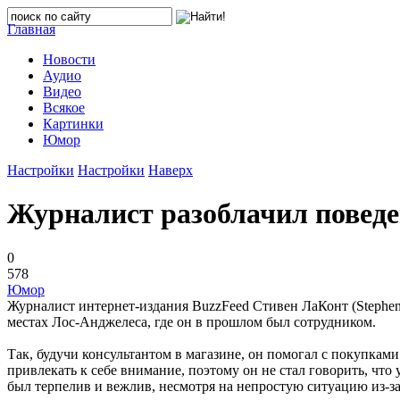
Главная
Новости
Аудио
Видео
Всякое
Картинки
Юмор
Настройки
Настройки
Наверх
Журналист разоблачил поведе
0
578
Юмор
Журналист интернет-издания BuzzFeed Стивен ЛаКонт (Stephen 
местах Лос-Анджелеса, где он в прошлом был сотрудником.
Так, будучи консультантом в магазине, он помогал с покупками
привлекать к себе внимание, поэтому он не стал говорить, чт
был терпелив и вежлив, несмотря на непростую ситуацию из-за