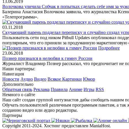
13.06.2019
Волочкова уличила Собчак в попытках сделать себе имя за чуж
Балерина Анастасия Волочкова заявила, что журналистка Ксени
«Телепрограмма».
03.11.2018
Скучающий парень подделал переписку и случайно создал ус
Пользователь сети под ником Pitbull Updates опубликовал под
популярным, что его приняли за продуманную маркетинговую 
Подробнее
23.06.2018
Познер признался в нелюбви к гимну России
Журналист Владимир Познер рассказал, что предпочитает не 
Наши партнеры:
Навигация
Новости
Аудио
Видео
Всякое
Картинки
Юмор
Дополнительно
Обратная связь
Реклама
Правила
Аниме
Игры
RSS
Немного о сайте
Наш сайт создан группой интузиастов дабы сообщать нашим по
Обучать пользователей различным програмным пакетам, а так 
созданию видео или аудио редакторы.
Партнеры
Copyright 2011-2024. Хостинг предоставлен ManiaHost.