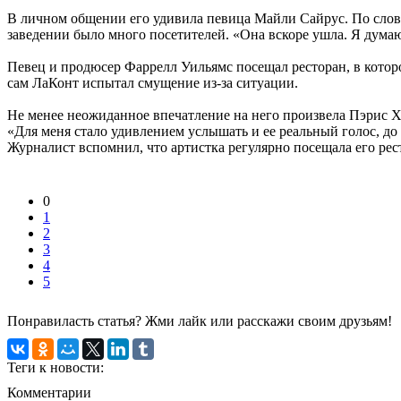
В личном общении его удивила певица Майли Сайрус. По словам
заведении было много посетителей. «Она вскоре ушла. Я дума
Певец и продюсер Фаррелл Уильямс посещал ресторан, в котором
сам ЛаКонт испытал смущение из-за ситуации.
Не менее неожиданное впечатление на него произвела Пэрис Хи
«Для меня стало удивлением услышать и ее реальный голос, до
Журналист вспомнил, что артистка регулярно посещала его рес
0
1
2
3
4
5
Понравиласть статья? Жми лайк или расскажи своим друзьям!
Теги к новости:
Комментарии