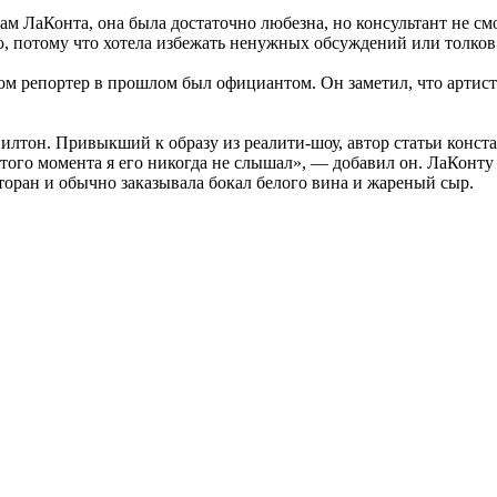
 ЛаКонта, она была достаточно любезна, но консультант не смо
ю, потому что хотела избежать ненужных обсуждений или толков
 репортер в прошлом был официантом. Он заметил, что артист не
лтон. Привыкший к образу из реалити-шоу, автор статьи констат
 того момента я его никогда не слышал», — добавил он. ЛаКонт
торан и обычно заказывала бокал белого вина и жареный сыр.