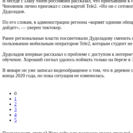
В беседе с Daily Storm россиянин рассказал, что приехавший
Чиновник лично приезжал с сим-картой Tele2. «Но он с сотово
Дудоладов.
По его словам, в администрации региона «кормят одними обещ
дойдет», — уверен тиктокер.
Ранее региональные власти посоветовали Дудоладову сменить 
пользовании мобильным оператором Tele2, которым студент не 
Дудоладов впервые рассказал о проблеме с доступом к интерне
обучение. Хороший сигнал удалось поймать только на березе в 
В январе он уже записал видеообращение о том, что в деревн
конца 2020 года, но пока ситуация не изменилась.
0
1
2
3
4
5