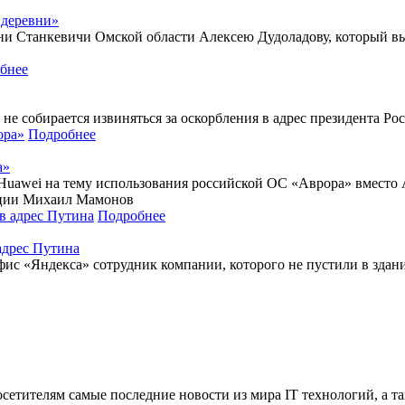
 деревни»
ни Станкевичи Омской области Алексею Дудоладову, который вы
бнее
 не собирается извиняться за оскорбления в адрес президента 
Подробнее
а»
Huawei на тему использования российской ОС «Аврора» вместо 
ации Михаил Мамонов
Подробнее
адрес Путина
фис «Яндекса» сотрудник компании, которого не пустили в здан
сетителям самые последние новости из мира IT технологий, а т