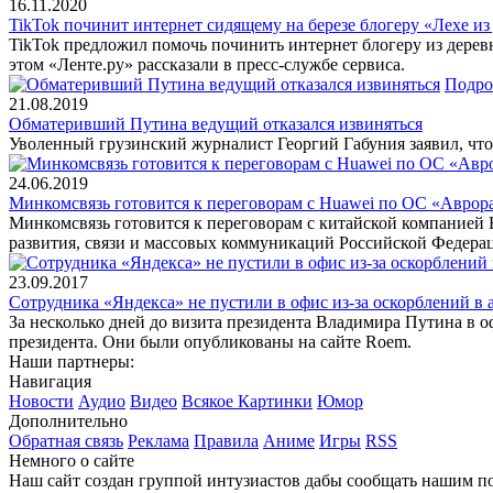
16.11.2020
TikTok починит интернет сидящему на березе блогеру «Лехе из
TikTok предложил помочь починить интернет блогеру из дерев
этом «Ленте.ру» рассказали в пресс-службе сервиса.
Подро
21.08.2019
Обматеривший Путина ведущий отказался извиняться
Уволенный грузинский журналист Георгий Габуния заявил, что
24.06.2019
Минкомсвязь готовится к переговорам с Huawei по ОС «Аврор
Минкомсвязь готовится к переговорам с китайской компанией 
развития, связи и массовых коммуникаций Российской Федер
23.09.2017
Сотрудника «Яндекса» не пустили в офис из-за оскорблений в 
За несколько дней до визита президента Владимира Путина в о
президента. Они были опубликованы на сайте Roem.
Наши партнеры:
Навигация
Новости
Аудио
Видео
Всякое
Картинки
Юмор
Дополнительно
Обратная связь
Реклама
Правила
Аниме
Игры
RSS
Немного о сайте
Наш сайт создан группой интузиастов дабы сообщать нашим по