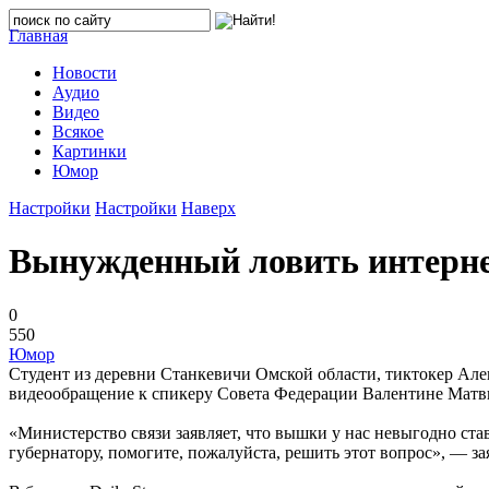
Главная
Новости
Аудио
Видео
Всякое
Картинки
Юмор
Настройки
Настройки
Наверх
Вынужденный ловить интернет
0
550
Юмор
Студент из деревни Станкевичи Омской области, тиктокер Алек
видеообращение к спикеру Совета Федерации Валентине Матвие
«Министерство связи заявляет, что вышки у нас невыгодно ста
губернатору, помогите, пожалуйста, решить этот вопрос», — за