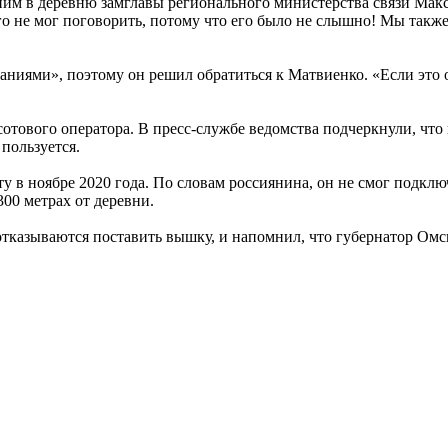
 к ним в деревню замглавы регионального министерства связи М
го не мог поговорить, потому что его было не слышно! Мы также
аниями», поэтому он решил обратиться к Матвиенко. «Если это 
сотового оператора. В пресс-службе ведомства подчеркнули, чт
пользуется.
ту в ноябре 2020 года. По словам россиянина, он не смог подкл
300 метрах от деревни.
е отказываются поставить вышку, и напомнил, что губернатор Ом