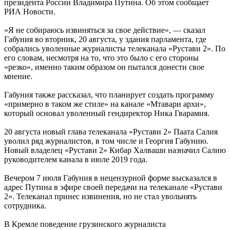
президента России Владимира Путина. Об этом сообщает
РИА Новости.
«Я не собираюсь извиняться за свое действие», — сказал
Габуния во вторник, 20 августа, у здания парламента, где
собрались уволенные журналисты телеканала «Рустави 2». По
его словам, несмотря на то, что это было с его стороны
«резко», именно таким образом он пытался донести свое
мнение.
Габуния также рассказал, что планирует создать программу
«примерно в таком же стиле» на канале «Мтавари архи»,
который основал уволенный гендиректор Ника Гварамия.
20 августа новый глава телеканала «Рустави 2» Паата Салия
уволил ряд журналистов, в том числе и Георгия Габунию.
Новый владелец «Рустави 2» Кибар Халваши назначил Салию
руководителем канала в июле 2019 года.
Вечером 7 июля Габуния в нецензурной форме высказался в
адрес Путина в эфире своей передачи на телеканале «Рустави
2». Телеканал принес извинения, но не стал увольнять
сотрудника.
В Кремле поведение грузинского журналиста