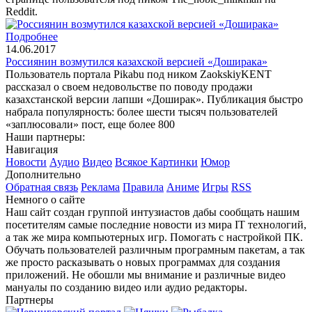
Reddit.
Подробнее
14.06.2017
Россиянин возмутился казахской версией «Доширака»
Пользователь портала Pikabu под ником ZaokskiyKENT
рассказал о своем недовольстве по поводу продажи
казахстанской версии лапши «Доширак». Публикация быстро
набрала популярность: более шести тысяч пользователей
«заплюсовали» пост, еще более 800
Наши партнеры:
Навигация
Новости
Аудио
Видео
Всякое
Картинки
Юмор
Дополнительно
Обратная связь
Реклама
Правила
Аниме
Игры
RSS
Немного о сайте
Наш сайт создан группой интузиастов дабы сообщать нашим
посетителям самые последние новости из мира IT технологий,
а так же мира компьютерных игр. Помогать с настройкой ПК.
Обучать пользователей различным програмным пакетам, а так
же просто расказывать о новых программах для создания
приложений. Не обошли мы внимание и различные видео
мануалы по созданию видео или аудио редакторы.
Партнеры