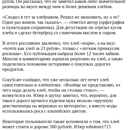
рубля. Он рассказал, что не заметил какой-либо значительной
разницы во вкусе между ним и более дешевым хлебом.
«Сходил я тут за хлебушком. Решил не экономить, ну а че?
Один раз живем, так сказать», — отметил автор (орфография
и пунктуация сохранены). Для дегустации он отрезал кусок
хлеба и сделал бутерброд со сливочным маслом и сыром.
В итоге россиянин заключил, что хлеб «норм», а на вкус
«почти как хлеб за 23 рубля», только с «легким привкусом
роскоши». Его публикация набрала более 12 тысяч лайков.
Многие в комментариях оценили рецензию на хлеб, а также
поделились похожими историями о покупках дорогих
продуктов.
GrayScare сообщил, что уже несколько лет печет хлеб
самостоятельно в хлебопечке. «Вообще не представляю, из
чего надо делать хлеб, чтобы он столько стоил», —
возмутился он. Юзер в шутку заметил, что, вероятно, для
такого дорого мучного изделия муку мололи «вручную
девственницы на жерновах из метеорита», а вместо воды
использовалась роса с альпийских цветов.
Некоторые пользователи также вспомнили о том, что хлеб
может стоить и дороже 500 рублей. Юзер robotron1715