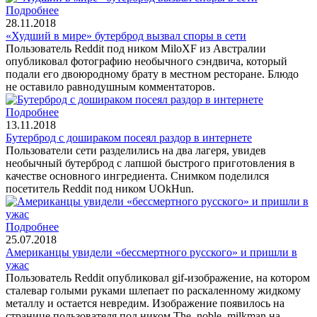
Подробнее
28.11.2018
«Худший в мире» бутерброд вызвал споры в сети
Пользователь Reddit под ником MiloXF из Австралии
опубликовал фотографию необычного сэндвича, который
подали его двоюродному брату в местном ресторане. Блюдо
не оставило равнодушным комментаторов.
Подробнее
13.11.2018
Бутерброд с дошираком посеял раздор в интернете
Пользователи сети разделились на два лагеря, увидев
необычный бутерброд с лапшой быстрого приготовления в
качестве основного ингредиента. Снимком поделился
посетитель Reddit под ником UOkHun.
Подробнее
25.07.2018
Американцы увидели «бессмертного русского» и пришли в
ужас
Пользователь Reddit опубликовал gif-изображение, на котором
сталевар голыми руками шлепает по раскаленному жидкому
металлу и остается невредим. Изображение появилось на
странице пользователя под ником The_noble_milkman на