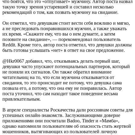
что боятся, что это «отпугивает» мужчину. Автор поста назвал
такую точку зрения устаревшей и составил несколько
рекомендаций о том, как позвать мужчину на свидание.
Он отметил, что девушкам стоит вести себя вежливо и мягко,
а не преследовать понравившихся мужчин, а также уважать
их время. «Скажите ему, что вы о нем думаете, а затем
позовите на свидание», — порекомендовал пользователь
Reddit. Кроме того, автор поста отметил, что девушки должны
быть готовы услышать «нет» в ответ на свое предложение.
@Hkr0067 добавил, что, отказываясь делать первый шаг,
девушки часто упускают потенциальных партнеров, который
не поняли их сигналов. Он также обратил внимание
читательниц на то, что если мужчина отказывается от
свидания, то это происходит не потому, что девушка сама
позвала его, а потому, что она ему не понравилась. Автор
поста уточнил, что сам находит такое поведение весьма
привлекательным.
В апреле специалисты Роскачества дали россиянам советы для
успешных онлайн-знакомств. Заслуживающими доверие
приложениями они посчитали Badoo, Tinder и «Мамба»,
однако напомнили пользователям об опасность стать жертвой
мошенников, вытягивающих из пользователей личную