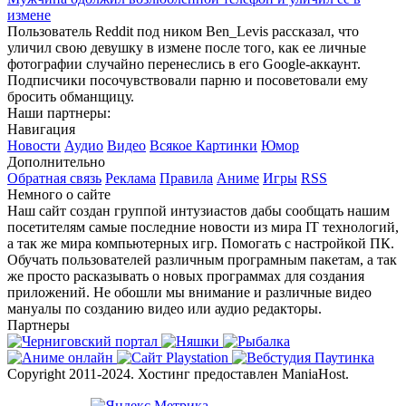
измене
Пользователь Reddit под ником Ben_Levis рассказал, что
уличил свою девушку в измене после того, как ее личные
фотографии случайно перенеслись в его Google-аккаунт.
Подписчики посочувствовали парню и посоветовали ему
бросить обманщицу.
Наши партнеры:
Навигация
Новости
Аудио
Видео
Всякое
Картинки
Юмор
Дополнительно
Обратная связь
Реклама
Правила
Аниме
Игры
RSS
Немного о сайте
Наш сайт создан группой интузиастов дабы сообщать нашим
посетителям самые последние новости из мира IT технологий,
а так же мира компьютерных игр. Помогать с настройкой ПК.
Обучать пользователей различным програмным пакетам, а так
же просто расказывать о новых программах для создания
приложений. Не обошли мы внимание и различные видео
мануалы по созданию видео или аудио редакторы.
Партнеры
Copyright 2011-2024. Хостинг предоставлен ManiaHost.