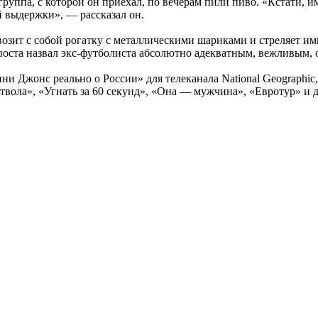
руппа, с которой он приехал, по вечерам пили пиво. «Кстати, и
 выдержки», — рассказал он.
возит с собой рогатку с металлическими шариками и стреляет им
 поста назвал экс-футболиста абсолютно адекватным, вежливым,
ни Джонс реально о России» для телеканала National Geographic
твола», «Угнать за 60 секунд», «Она — мужчина», «Евротур» и 