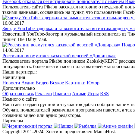
Facebook отказался регистрировать пользователя с именем Ива
Пользователь сайта Pikabu рассказал историю о неудачной попы
такими данными, сославшись на пункт, что пользователи Face
16.06.2017
Звезду YouTube задержали за вымогательство интим-видео у м
Известный YouTube-блогер и музыкальный исполнитель из Чика
пишет The Daily Mail.
Подро
14.06.2017
Россиянин возмутился казахской версией «Доширака»
Пользователь портала Pikabu под ником ZaokskiyKENT рассказ
популярность: более шести тысяч пользователей «заплюсовали»
Наши партнеры:
Навигация
Новости
Аудио
Видео
Всякое
Картинки
Юмор
Дополнительно
Обратная связь
Реклама
Правила
Аниме
Игры
RSS
Немного о сайте
Наш сайт создан группой интузиастов дабы сообщать нашим по
Обучать пользователей различным програмным пакетам, а так 
созданию видео или аудио редакторы.
Партнеры
Copyright 2011-2024. Хостинг предоставлен ManiaHost.