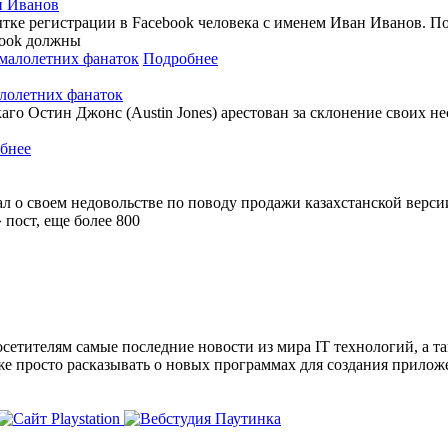
н Иванов
тке регистрации в Facebook человека с именем Иван Иванов. По е
book должны
Подробнее
алолетних фанаток
го Остин Джонс (Austin Jones) арестован за склонение своих 
бнее
ал о своем недовольстве по поводу продажи казахстанской вер
 пост, еще более 800
сетителям самые последние новости из мира IT технологий, а т
же просто расказывать о новых программах для создания прило