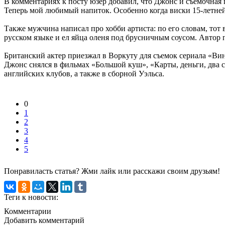
В комментариях к посту юзер добавил, что Джонс и съемочная г
Теперь мой любимый напиток. Особенно когда виски 15-летней
Также мужчина написал про хобби артиста: по его словам, тот 
русском языке и ел яйца оленя под брусничным соусом. Автор
Британский актер приезжал в Воркуту для съемок сериала «Вин
Джонс снялся в фильмах «Большой куш», «Карты, деньги, два с
английских клубов, а также в сборной Уэльса.
0
1
2
3
4
5
Понравиласть статья? Жми лайк или расскажи своим друзьям!
Теги к новости:
Комментарии
Добавить комментарий