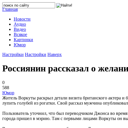
Главная
Новости
Аудио
Видео
Всякое
Картинки
Юмор
Настройки
Настройки
Наверх
Россиянин рассказал о желан
0
588
Юмор
Житель Воркуты раскрыл детали визита британского актера и б
лупить голубей из рогатки. Свой рассказ мужчина опубликовал 
Пользователь уточнил, что был переводчиком Джонса во время 
города пришел в мэрию. Там с первыми лицами Воркуты он в