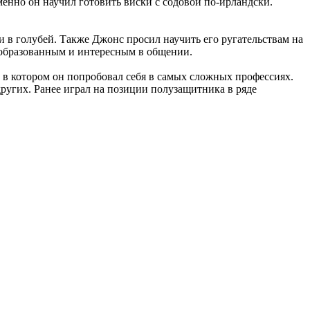
менно он научил готовить виски с содовой по-ирландски.
и в голубей. Также Джонс просил научить его ругательствам на
 образованным и интересным в общении.
, в котором он попробовал себя в самых сложных профессиях.
других. Ранее играл на позиции полузащитника в ряде