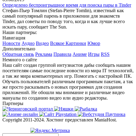
Определено беспроигрышное время для поиска пары в Tinder
Стефан-Пьер Томлин (Stefan-Pierre Tomlin), известный как
самый популярный парень в приложении для знакомств
Tinder, дал советы по поводу того, когда и как лучше всего
искать пару, сообщает The Sun.
Наши партнеры:
Навигация
Новости
Аудио
Видео
Всякое
Картинки
Юмор
Дополнительно
Обратная связь
Реклама
Правила
Аниме
Игры
RSS
Немного о сайте
Наш сайт создан группой интузиастов дабы сообщать нашим
посетителям самые последние новости из мира IT технологий,
а так же мира компьютерных игр. Помогать с настройкой ПК.
Обучать пользователей различным програмным пакетам, а так
же просто расказывать о новых программах для создания
приложений. Не обошли мы внимание и различные видео
мануалы по созданию видео или аудио редакторы.
Партнеры
Copyright 2011-2024. Хостинг предоставлен ManiaHost.