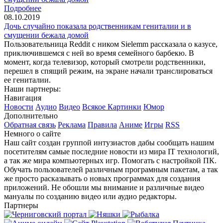
Подробнее
08.10.2019
Дочь случайно показала родственникам гениталии и в
смущении бежала домой
Пользовательница Reddit с ником Sielemm рассказала о казусе,
приключившемся с ней во время семейного барбекю. В
момент, когда телевизор, который смотрели родственники,
перешел в спящий режим, на экране начали транслироваться
ее гениталии.
Наши партнеры:
Навигация
Новости
Аудио
Видео
Всякое
Картинки
Юмор
Дополнительно
Обратная связь
Реклама
Правила
Аниме
Игры
RSS
Немного о сайте
Наш сайт создан группой интузиастов дабы сообщать нашим
посетителям самые последние новости из мира IT технологий,
а так же мира компьютерных игр. Помогать с настройкой ПК.
Обучать пользователей различным програмным пакетам, а так
же просто расказывать о новых программах для создания
приложений. Не обошли мы внимание и различные видео
мануалы по созданию видео или аудио редакторы.
Партнеры