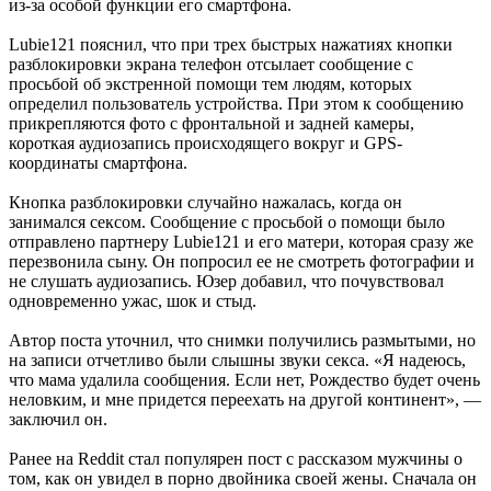
из-за особой функции его смартфона.
Lubie121 пояснил, что при трех быстрых нажатиях кнопки
разблокировки экрана телефон отсылает сообщение с
просьбой об экстренной помощи тем людям, которых
определил пользователь устройства. При этом к сообщению
прикрепляются фото с фронтальной и задней камеры,
короткая аудиозапись происходящего вокруг и GPS-
координаты смартфона.
Кнопка разблокировки случайно нажалась, когда он
занимался сексом. Сообщение с просьбой о помощи было
отправлено партнеру Lubie121 и его матери, которая сразу же
перезвонила сыну. Он попросил ее не смотреть фотографии и
не слушать аудиозапись. Юзер добавил, что почувствовал
одновременно ужас, шок и стыд.
Автор поста уточнил, что снимки получились размытыми, но
на записи отчетливо были слышны звуки секса. «Я надеюсь,
что мама удалила сообщения. Если нет, Рождество будет очень
неловким, и мне придется переехать на другой континент», —
заключил он.
Ранее на Reddit стал популярен пост с рассказом мужчины о
том, как он увидел в порно двойника своей жены. Сначала он