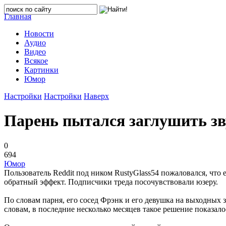
Главная
Новости
Аудио
Видео
Всякое
Картинки
Юмор
Настройки
Настройки
Наверх
Парень пытался заглушить зв
0
694
Юмор
Пользователь Reddit под ником RustyGlass54 пожаловался, что
обратный эффект. Подписчики треда посочувствовали юзеру.
По словам парня, его сосед Фрэнк и его девушка на выходных з
словам, в последние несколько месяцев такое решение показалос