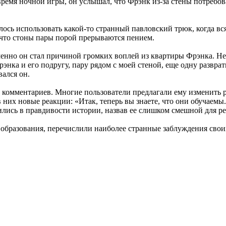
емя ночной игры, он услышал, что Фрэнк из-за стены потребова
ось использовать какой-то странный павловский трюк, когда всяк
 что стоны пары порой прерываются пением.
именно он стал причиной громких воплей из квартиры Фрэнка. Н
ка и его подругу, пару рядом с моей стеной, еще одну развратн
ался он.
и комментариев. Многие пользователи предлагали ему изменить 
 них новые реакции: «Итак, теперь вы знаете, что они обучаемы
ились в правдивости истории, назвав ее слишком смешной для р
о образования, перечислили наиболее странные заблуждения сво