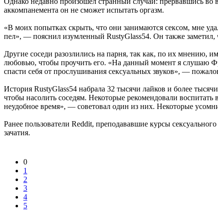
Однако недавно произошел странный случай: прервавшись во вр
аккомпанемента он не сможет испытать оргазм.
«В моих попытках скрыть, что они занимаются сексом, мне удал
пел», — пояснил изумленный RustyGlass54. Он также заметил,
Другие соседи разозлились на парня, так как, по их мнению, 
любовью, чтобы проучить его. «На данный момент я слушаю Фрэн
спасти себя от прослушивания сексуальных звуков», — пожалов
История RustyGlass54 набрала 32 тысячи лайков и более тысяч
чтобы насолить соседям. Некоторые рекомендовали воспитать в
неудобное время», — советовал один из них. Некоторые усомн
Ранее пользователи Reddit, преподававшие курсы сексуальног
зачатия.
0
1
2
3
4
5