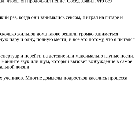
л, чтобы он продолжил пение. Сосед заявил, что без
ий раз, когда они занимались сексом, я играл на гитаре и
есколько жильцов дома также решили громко заниматься
ую пару и одну, полную мести, и все это потому, что я пытался
репертуар и перейти на детские или максимально глупые песни,
. Найдите звук или шум, который вызовет возбуждение в самое
еальной жизни.
их учеников. Многие домыслы подростков касались процесса