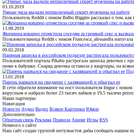
03.10.2019
Умные часы выдали неприличный секрет мужчины на работе
Пользователь Reddit с ником Balbo Biggins рассказал о том, ка
13.08.2019
Женщина коварно отомстила соседям за громкий секс и вызвал
Пользовательница Reddit c ником Francesca_alessandra напуга
09.02.2018
Наивная записка в российском подъезде растрогала пользовате
Пользователей портала Pikabu растрогала записка девочки с пр
ними к бабушке. Снаряд девочка оставила у квартиры, на всяк
Под
13.01.2018
Парень нарвался на свидание с халявщицей и обыграл ее
В сети обратили внимание на пост пользователя Imgur с ником
вирусным и набрало более 23 тысяч лайков и 19,5 тысячи репос
Наши партнеры:
Навигация
Новости
Аудио
Видео
Всякое
Картинки
Юмор
Дополнительно
Обратная связь
Реклама
Правила
Аниме
Игры
RSS
Немного о сайте
Наш сайт создан группой интузиастов дабы сообщать нашим по