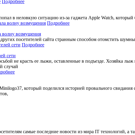
Подробнее
к попал в неловкую ситуацию из-за гаджета Apple Watch, который 
Подробнее
а волну возмущения
ла других посетителей сайта странным способом отомстить шумным
Подробнее
лей сети
осьбой не красть ее лыжи, оставленные в подъезде. Хозяйка лыж
ий случай
робнее
 Minilogo37, который поделился историей провального свидания 
тов,
сетителям самые последние новости из мира IT технологий, а т