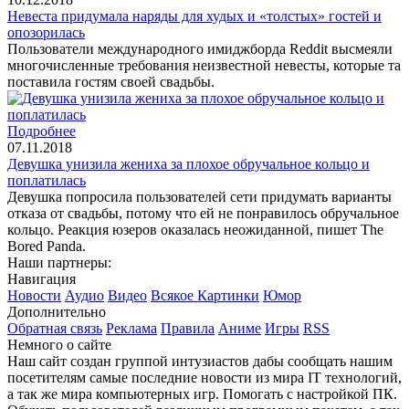
Невеста придумала наряды для худых и «толстых» гостей и
опозорилась
Пользователи международного имиджборда Reddit высмеяли
многочисленные требования неизвестной невесты, которые та
поставила гостям своей свадьбы.
Подробнее
07.11.2018
Девушка унизила жениха за плохое обручальное кольцо и
поплатилась
Девушка попросила пользователей сети придумать варианты
отказа от свадьбы, потому что ей не понравилось обручальное
кольцо. Реакция юзеров оказалась неожиданной, пишет The
Bored Panda.
Наши партнеры:
Навигация
Новости
Аудио
Видео
Всякое
Картинки
Юмор
Дополнительно
Обратная связь
Реклама
Правила
Аниме
Игры
RSS
Немного о сайте
Наш сайт создан группой интузиастов дабы сообщать нашим
посетителям самые последние новости из мира IT технологий,
а так же мира компьютерных игр. Помогать с настройкой ПК.