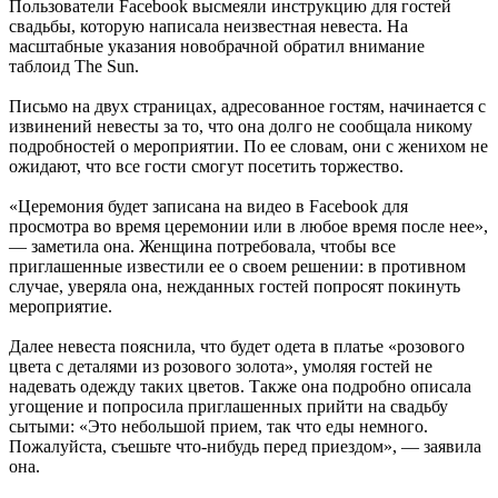
Пользователи Facebook высмеяли инструкцию для гостей
свадьбы, которую написала неизвестная невеста. На
масштабные указания новобрачной обратил внимание
таблоид The Sun.
Письмо на двух страницах, адресованное гостям, начинается с
извинений невесты за то, что она долго не сообщала никому
подробностей о мероприятии. По ее словам, они с женихом не
ожидают, что все гости смогут посетить торжество.
«Церемония будет записана на видео в Facebook для
просмотра во время церемонии или в любое время после нее»,
— заметила она. Женщина потребовала, чтобы все
приглашенные известили ее о своем решении: в противном
случае, уверяла она, нежданных гостей попросят покинуть
мероприятие.
Далее невеста пояснила, что будет одета в платье «розового
цвета с деталями из розового золота», умоляя гостей не
надевать одежду таких цветов. Также она подробно описала
угощение и попросила приглашенных прийти на свадьбу
сытыми: «Это небольшой прием, так что еды немного.
Пожалуйста, съешьте что-нибудь перед приездом», — заявила
она.