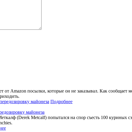
т от Amazon посылки, которые он не заказывал. Как сообщает 
риходить.
Подробнее
редозировку майонеза
ткалф (Derek Metcalf) попытался на спор съесть 100 куриных сэ
chies.
нее