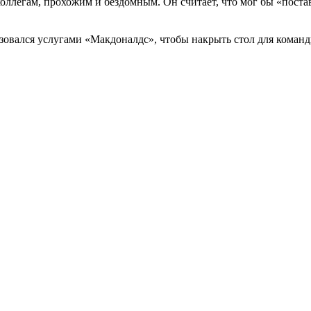
коллегам, прохожим и бездомным. Он считает, что мог бы «поста
овался услугами «Макдоналдс», чтобы накрыть стол для команд