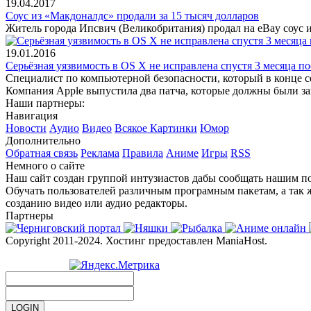
19.04.2017
Соус из «Макдоналдс» продали за 15 тысяч долларов
Житель города Ипсвич (Великобритания) продал на eBay соус из
19.01.2016
Серьёзная уязвимость в OS X не исправлена спустя 3 месяца п
Специалист по компьютерной безопасности, который в конце сен
Компания Apple выпустила два патча, которые должны были з
Наши партнеры:
Навигация
Новости
Аудио
Видео
Всякое
Картинки
Юмор
Дополнительно
Обратная связь
Реклама
Правила
Аниме
Игры
RSS
Немного о сайте
Наш сайт создан группой интузиастов дабы сообщать нашим по
Обучать пользователей различным програмным пакетам, а так 
созданию видео или аудио редакторы.
Партнеры
Copyright 2011-2024. Хостинг предоставлен ManiaHost.