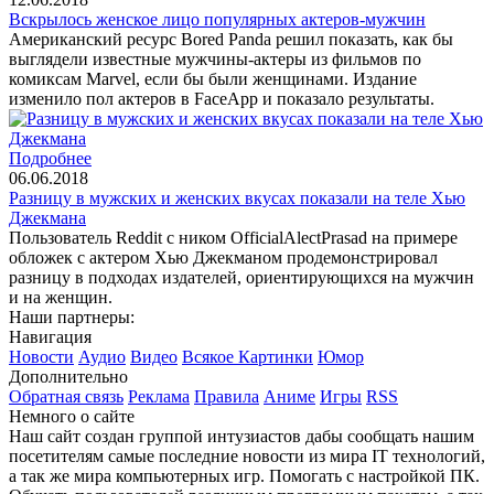
Вскрылось женское лицо популярных актеров-мужчин
Американский ресурс Bored Panda решил показать, как бы
выглядели известные мужчины-актеры из фильмов по
комиксам Marvel, если бы были женщинами. Издание
изменило пол актеров в FaceApp и показало результаты.
Подробнее
06.06.2018
Разницу в мужских и женских вкусах показали на теле Хью
Джекмана
Пользователь Reddit с ником OfficialAlectPrasad на примере
обложек с актером Хью Джекманом продемонстрировал
разницу в подходах издателей, ориентирующихся на мужчин
и на женщин.
Наши партнеры:
Навигация
Новости
Аудио
Видео
Всякое
Картинки
Юмор
Дополнительно
Обратная связь
Реклама
Правила
Аниме
Игры
RSS
Немного о сайте
Наш сайт создан группой интузиастов дабы сообщать нашим
посетителям самые последние новости из мира IT технологий,
а так же мира компьютерных игр. Помогать с настройкой ПК.