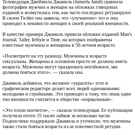
Телеведущая Джеймила Джамиль (Jameela Jamil) сравнила
фотографии мужчин и женщин на обложках глянцевых
изданий и возмутилась тем, как часто последних ретушируют.
В своем Twitter она заявила, что «улучшение» тел и лиц
приводит к ненависти женщин к своей реальной внешности.
В качестве примера Джамиль привела обложки изданий Man's
Journal, Tatler, InStyle и Time, на которых изображены
известные мужчины и женщины в 50-летнем возрасте.
«Посмотрите на эту разницу. Мужчины в возрасте
сексуальны. Женщины в основном просто не должны иметь
возраста. Мужчины могут праздновать неизбежное, мы
должны бояться этого», — сказала она.
Джамиль добавила, что желание «украсить» тело в
графическом редакторе делает всех людей одинаковыми:
молодыми и стройными. Это приводит к тому, что лишь один
тип внешности считается в обществе «нормальным».
«Это плохо кончится», — сказала телеведущая. Ее публикация
получила почти 35 тысяч лайков за несколько часов.
Подписчики поддержали Джамиль и уточнили, что мужчины
также стали бояться возраста из-за повсеместной ретуши.