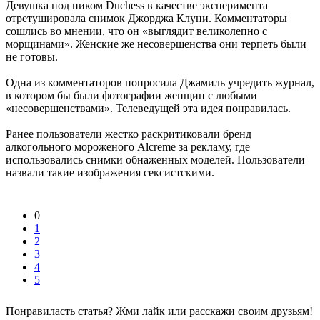
Девушка под ником Duchess в качестве эксперимента
отретушировала снимок Джорджа Клуни. Комментаторы
сошлись во мнении, что он «выглядит великолепно с
морщинами». Женские же несовершенства они терпеть были
не готовы.
Одна из комментаторов попросила Джамиль учредить журнал,
в котором бы были фотографии женщин с любыми
«несовершенствами». Телеведущей эта идея понравилась.
Ранее пользователи жестко раскритиковали бренд
алкогольного мороженого Alcreme за рекламу, где
использовались снимки обнаженных моделей. Пользователи
назвали такие изображения сексистскими.
0
1
2
3
4
5
Понравиласть статья? Жми лайк или расскажи своим друзьям!