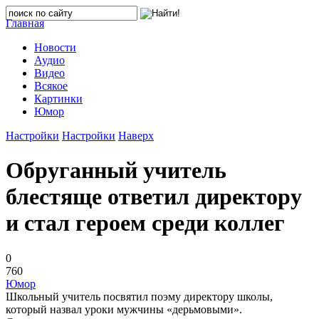
Главная
Новости
Аудио
Видео
Всякое
Картинки
Юмор
Настройки
Настройки
Наверх
Обруганный учитель
блестяще ответил директору
и стал героем среди коллег
0
760
Юмор
Школьный учитель посвятил поэму директору школы,
который назвал уроки мужчины «дерьмовыми».