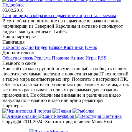
Подробнее
05.02.2018
Танцовщица изобразила надменное лицо и стала мемом
В сети обратили внимание на надменное выражение лица
чирлидерши из Северной Каролины и активно используют
видео с выступлением в Twitter.
Наши партнеры:
Навигация
Новости
Аудио
Видео
Всякое
Картинки
Юмор
Дополнительно
Обратная связь
Реклама
Правила
Аниме
Игры
RSS
Немного о сайте
Наш сайт создан группой интузиастов дабы сообщать нашим
посетителям самые последние новости из мира IT технологий,
а так же мира компьютерных игр. Помогать с настройкой ПК.
Обучать пользователей различным програмным пакетам, а так
же просто расказывать о новых программах для создания
приложений. Не обошли мы внимание и различные видео
мануалы по созданию видео или аудио редакторы.
Партнеры
Copyright 2011-2024. Хостинг предоставлен ManiaHost.