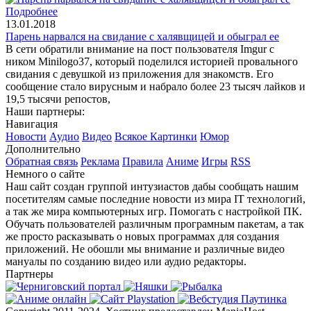
Подробнее
13.01.2018
Парень нарвался на свидание с халявщицей и обыграл ее
В сети обратили внимание на пост пользователя Imgur с
ником Minilogo37, который поделился историей провального
свидания с девушкой из приложения для знакомств. Его
сообщение стало вирусным и набрало более 23 тысяч лайков и
19,5 тысячи репостов,
Наши партнеры:
Навигация
Новости
Аудио
Видео
Всякое
Картинки
Юмор
Дополнительно
Обратная связь
Реклама
Правила
Аниме
Игры
RSS
Немного о сайте
Наш сайт создан группой интузиастов дабы сообщать нашим
посетителям самые последние новости из мира IT технологий,
а так же мира компьютерных игр. Помогать с настройкой ПК.
Обучать пользователей различным програмным пакетам, а так
же просто расказывать о новых программах для создания
приложений. Не обошли мы внимание и различные видео
мануалы по созданию видео или аудио редакторы.
Партнеры