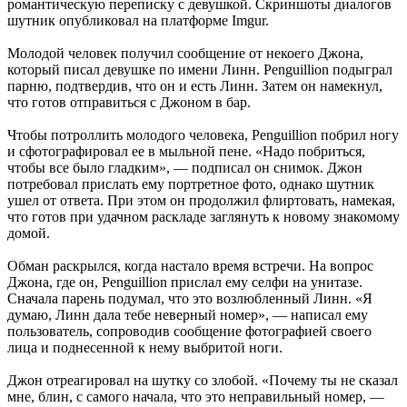
романтическую переписку с девушкой. Скриншоты диалогов
шутник опубликовал на платформе Imgur.
Молодой человек получил сообщение от некоего Джона,
который писал девушке по имени Линн. Penguillion подыграл
парню, подтвердив, что он и есть Линн. Затем он намекнул,
что готов отправиться с Джоном в бар.
Чтобы потроллить молодого человека, Penguillion побрил ногу
и сфотографировал ее в мыльной пене. «Надо побриться,
чтобы все было гладким», — подписал он снимок. Джон
потребовал прислать ему портретное фото, однако шутник
ушел от ответа. При этом он продолжил флиртовать, намекая,
что готов при удачном раскладе заглянуть к новому знакомому
домой.
Обман раскрылся, когда настало время встречи. На вопрос
Джона, где он, Penguillion прислал ему селфи на унитазе.
Сначала парень подумал, что это возлюбленный Линн. «Я
думаю, Линн дала тебе неверный номер», — написал ему
пользователь, сопроводив сообщение фотографией своего
лица и поднесенной к нему выбритой ноги.
Джон отреагировал на шутку со злобой. «Почему ты не сказал
мне, блин, с самого начала, что это неправильный номер, —