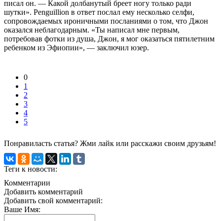
писал он. — Какой долбанутый бреет ногу только ради
шутки». Penguillion в ответ послал ему несколько селфи,
сопровождаемых ироничными посланиями о том, что Джон
оказался неблагодарным. «Ты написал мне первым,
потребовав фотки из душа, Джон, я мог оказаться пятилетним
ребенком из Эфиопии», — заключил юзер.
0
1
2
3
4
5
Понравиласть статья? Жми лайк или расскажи своим друзьям!
Теги к новости:
Комментарии
Добавить комментарий
Добавить свой комментарий:
Ваше Имя: