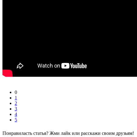
0
1
2
3
4
5
Понравиласть статья? Жми лайк или расскажи своим друзьям!