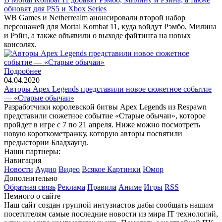
обновят для PS5 и Xbox Series
WB Games и Netherrealm анонсировали второй набор
персонажей для Mortal Kombat 11, куда войдут Рэмбо, Милина
и Рэйн, а также объявили о выходе файтинга на новых
консолях.
Подробнее
04.04.2020
Авторы Apex Legends представили новое сюжетное событие
— «Старые обычаи»
Разработчики королевской битвы Apex Legends из Respawn
представили сюжетное событие «Старые обычаи», которое
пройдет в игре с 7 по 21 апреля. Ниже можно посмотреть
новую короткометражку, которую авторы посвятили
предыстории Бладхаунд.
Наши партнеры:
Навигация
Новости
Аудио
Видео
Всякое
Картинки
Юмор
Дополнительно
Обратная связь
Реклама
Правила
Аниме
Игры
RSS
Немного о сайте
Наш сайт создан группой интузиастов дабы сообщать нашим
посетителям самые последние новости из мира IT технологий,