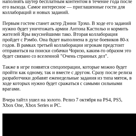
наполнять шутер бесплатным контентом в течение года после
его выхода. Самое интересное — приглашенные гости для
коллабораций и новых заданий.
Первым гостем станет актер Дэнни Трэхо. В ходе его заданий
нужно будет уничтожать армии Антона Кастильо и кормить
жителей Яры вкуснейшими тако. Вторая коллаборация
пройдет с Рэмбо. Она будет выполнена в духе боевиков 80-х
годов. В рамках третьей коллаборации игрокам предстоит
отправиться на поиски собачки Чоризо, каким-то образом это
будет связано со вселенной "Очень странных дел".
Также в игре появятся спецоперации, которые можно будет
пройти как одному, так и вместе с другом. Сразу после релиза
разработчики добавят еженедельные задания из типа мятеж, в
ходе которых нужно будет сражаться с самыми сильными
врагами.
Вчера тайтл ушел на золото. Релиз 7 октября на PS4, PS5,
Xbox One, Xbox Series и PC.