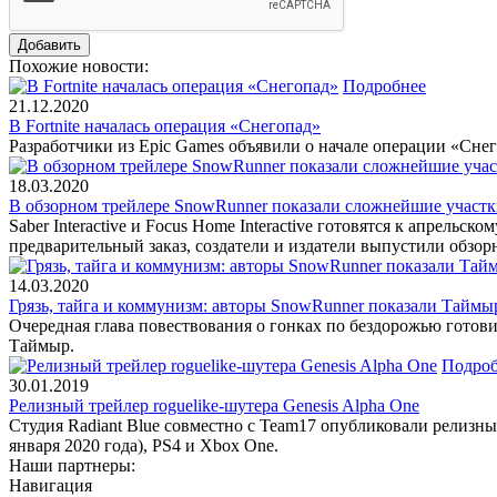
Похожие новости:
Подробнее
21.12.2020
В Fortnite началась операция «Снегопад»
Разработчики из Epic Games объявили о начале операции «Снего
18.03.2020
В обзорном трейлере SnowRunner показали сложнейшие участк
Saber Interactive и Focus Home Interactive готовятся к апрель
предварительный заказ, создатели и издатели выпустили обзор
14.03.2020
Грязь, тайга и коммунизм: авторы SnowRunner показали Таймы
Очередная глава повествования о гонках по бездорожью готов
Таймыр.
Подроб
30.01.2019
Релизный трейлер roguelike-шутера Genesis Alpha One
Студия Radiant Blue совместно с Team17 опубликовали релизный
января 2020 года), PS4 и Xbox One.
Наши партнеры:
Навигация