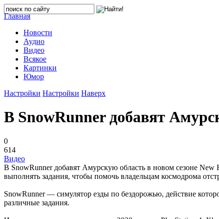
Главная
Новости
Аудио
Видео
Всякое
Картинки
Юмор
Настройки
Настройки
Наверх
В SnowRunner добавят Амурс
0
614
Видео
В SnowRunner добавят Амурскую область в новом сезоне New Fr
выполнять задания, чтобы помочь владельцам космодрома отстр
SnowRunner — симулятор езды по бездорожью, действие котор
различные задания.