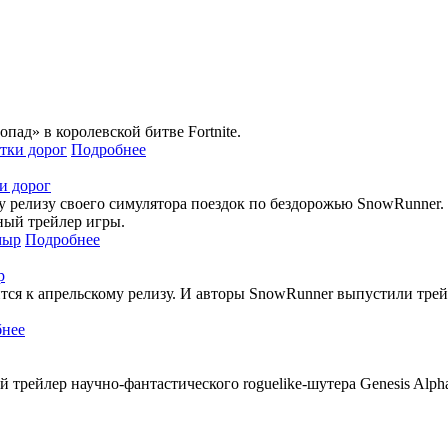
пад» в королевской битве Fortnite.
Подробнее
и дорог
скому релизу своего симулятора поездок по бездорожью SnowRunne
ный трейлер игры.
Подробнее
р
ится к апрельскому релизу. И авторы SnowRunner выпустили тре
нее
 трейлер научно-фантастического roguelike-шутера Genesis Alph