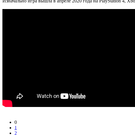
Изначально игра вышла в апреле 2020 года на PlayStation 4, Xb
0
1
2