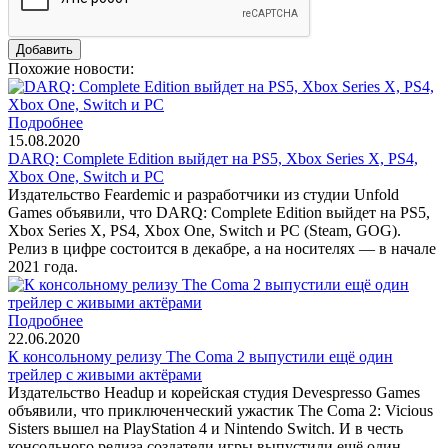
Похожие новости:
Подробнее
15.08.2020
DARQ: Complete Edition выйдет на PS5, Xbox Series X, PS4,
Xbox One, Switch и PC
Издательство Feardemic и разработчики из студии Unfold
Games объявили, что DARQ: Complete Edition выйдет на PS5,
Xbox Series X, PS4, Xbox One, Switch и PC (Steam, GOG).
Релиз в цифре состоится в декабре, а на носителях — в начале
2021 года.
Подробнее
22.06.2020
К консольному релизу The Coma 2 выпустили ещё один
трейлер с живыми актёрами
Издательство Headup и корейская студия Devespresso Games
объявили, что приключенческий ужастик The Coma 2: Vicious
Sisters вышел на PlayStation 4 и Nintendo Switch. И в честь
консольного релиза создатели игры выпустили ещё один