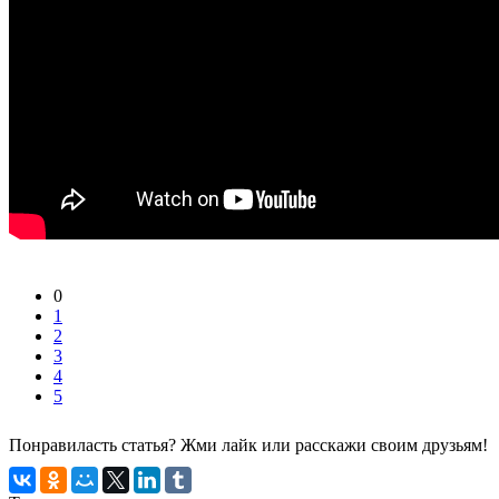
0
1
2
3
4
5
Понравиласть статья? Жми лайк или расскажи своим друзьям!