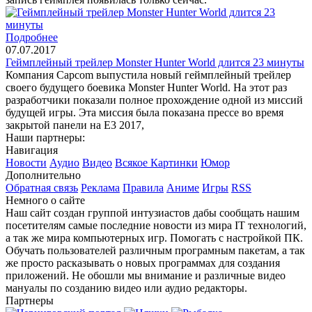
Подробнее
07.07.2017
Геймплейный трейлер Monster Hunter World длится 23 минуты
Компания Capcom выпустила новый геймплейный трейлер
своего будущего боевика Monster Hunter World. На этот раз
разработчики показали полное прохождение одной из миссий
будущей игры. Эта миссия была показана прессе во время
закрытой панели на Е3 2017,
Наши партнеры:
Навигация
Новости
Аудио
Видео
Всякое
Картинки
Юмор
Дополнительно
Обратная связь
Реклама
Правила
Аниме
Игры
RSS
Немного о сайте
Наш сайт создан группой интузиастов дабы сообщать нашим
посетителям самые последние новости из мира IT технологий,
а так же мира компьютерных игр. Помогать с настройкой ПК.
Обучать пользователей различным програмным пакетам, а так
же просто расказывать о новых программах для создания
приложений. Не обошли мы внимание и различные видео
мануалы по созданию видео или аудио редакторы.
Партнеры