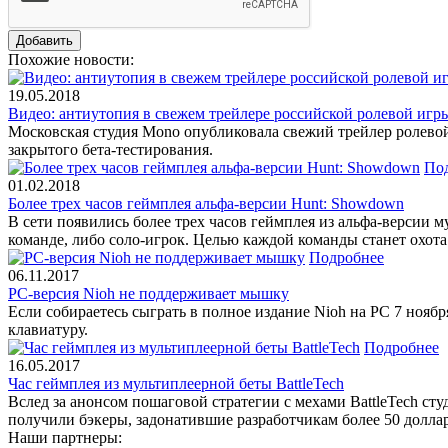
Похожие новости:
19.05.2018
Видео: антиутопия в свежем трейлере российской ролевой игры
Московская студия Mono опубликовала свежий трейлер ролевой 
закрытого бета-тестирования.
По
01.02.2018
Более трех часов геймплея альфа-версии Hunt: Showdown
В сети появились более трех часов геймплея из альфа-версии м
команде, либо соло-игрок. Целью каждой команды станет охота
Подробнее
06.11.2017
PC-версия Nioh не поддерживает мышку
Если собираетесь сыграть в полное издание Nioh на PC 7 ноябр
клавиатуру.
Подробнее
16.05.2017
Час геймплея из мультиплеерной беты BattleTech
Вслед за анонсом пошаговой стратегии с мехами BattleTech сту
получили бэкеры, задонатившие разработчикам более 50 долл
Наши партнеры: