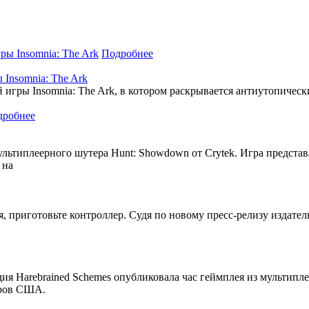
Подробнее
 Insomnia: The Ark
игры Insomnia: The Ark, в котором раскрывается антиутопическ
дробнее
ультиплеерного шутера Hunt: Showdown от Crytek. Игра представл
 на
я, приготовьте контроллер. Судя по новому пресс-релизу издате
дия Harebrained Schemes опубликовала час геймплея из мультипл
аров США.