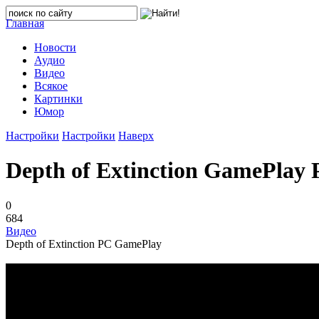
Главная
Новости
Аудио
Видео
Всякое
Картинки
Юмор
Настройки
Настройки
Наверх
Depth of Extinction GamePlay
0
684
Видео
Depth of Extinction PC GamePlay