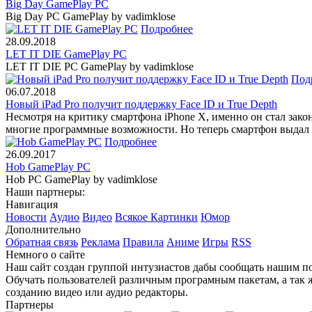
Big Day GamePlay PC
Big Day PC GamePlay by vadimklose
Подробнее
28.09.2018
LET IT DIE GamePlay PC
LET IT DIE PC GamePlay by vadimklose
Под
06.07.2018
Новый iPad Pro получит поддержку Face ID и True Depth
Несмотря на критику смартфона iPhone X, именно он стал зако
многие программные возможности. Но теперь смартфон выдал
Подробнее
26.09.2017
Hob GamePlay PC
Hob PC GamePlay by vadimklose
Наши партнеры:
Навигация
Новости
Аудио
Видео
Всякое
Картинки
Юмор
Дополнительно
Обратная связь
Реклама
Правила
Аниме
Игры
RSS
Немного о сайте
Наш сайт создан группой интузиастов дабы сообщать нашим по
Обучать пользователей различным програмным пакетам, а так 
созданию видео или аудио редакторы.
Партнеры