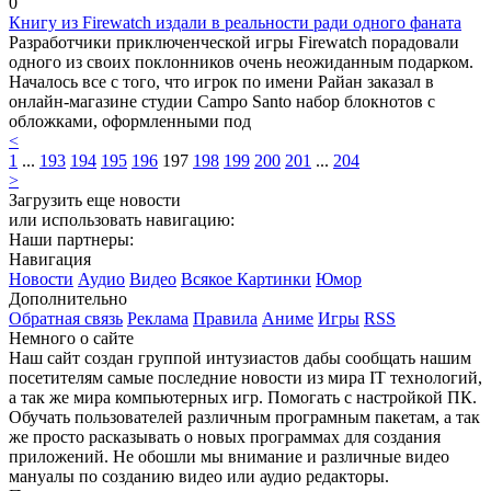
0
Книгу из Firewatch издали в реальности ради одного фаната
Разработчики приключенческой игры Firewatch порадовали
одного из своих поклонников очень неожиданным подарком.
Началось все с того, что игрок по имени Райан заказал в
онлайн-магазине студии Campo Santo набор блокнотов с
обложками, оформленными под
<
1
...
193
194
195
196
197
198
199
200
201
...
204
>
Загрузить еще новости
или использовать навигацию:
Наши партнеры:
Навигация
Новости
Аудио
Видео
Всякое
Картинки
Юмор
Дополнительно
Обратная связь
Реклама
Правила
Аниме
Игры
RSS
Немного о сайте
Наш сайт создан группой интузиастов дабы сообщать нашим
посетителям самые последние новости из мира IT технологий,
а так же мира компьютерных игр. Помогать с настройкой ПК.
Обучать пользователей различным програмным пакетам, а так
же просто расказывать о новых программах для создания
приложений. Не обошли мы внимание и различные видео
мануалы по созданию видео или аудио редакторы.